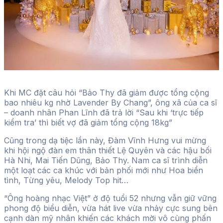
Khi MC đặt câu hỏi “Bảo Thy đã giảm được tổng cộng
bao nhiêu kg nhờ Lavender By Chang”, ông xã của ca sĩ
– doanh nhân Phan Lĩnh đã trả lời “Sau khi ‘trực tiếp
kiểm tra’ thì biết vợ đã giảm tổng cộng 18kg”
Cũng trong dạ tiệc lần này, Đàm Vĩnh Hưng vui mừng
khi hội ngộ đàn em thân thiết Lệ Quyên và các hậu bối
Hà Nhi, Mai Tiến Dũng, Bảo Thy. Nam ca sĩ trình diễn
một loạt các ca khúc với bản phối mới như Hoa biển
tình, Từng yêu, Melody Top hit…
“Ông hoàng nhạc Việt” ở độ tuổi 52 nhưng vẫn giữ vững
phong độ biểu diễn, vừa hát live vừa nhảy cực sung bên
cạnh dàn mỹ nhân khiến các khách mời vô cùng phấn