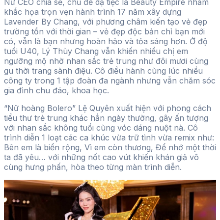
Nữ CEO chia sẻ, chủ đề dạ tiệc là Beauty Empire nhằm
khắc họa trọn vẹn hành trình 17 năm xây dựng
Lavender By Chang, với phương châm kiến tạo vẻ đẹp
trường tồn với thời gian – vẻ đẹp độc bản chỉ bạn mới
có, vẫn là bạn nhưng hoàn hảo và tỏa sáng hơn. Ở độ
tuổi U40, Lý Thùy Chang vẫn khiến nhiều chị em
ngưỡng mộ nhờ nhan sắc trẻ trung như đôi mươi cùng
gu thời trang sành điệu. Cô điều hành cùng lúc nhiều
công ty trong 1 tập đoàn đa ngành nhưng vẫn chăm sóc
gia đình chu đáo, khoa học.
“Nữ hoàng Bolero” Lệ Quyên xuất hiện với phong cách
tiểu thư trẻ trung khác hẳn ngày thường, gây ấn tượng
với nhan sắc không tuổi cùng vóc dáng nuột nà. Cô
trình diễn 1 loạt các ca khúc vừa trữ tình vừa remix như:
Bên em là biển rộng, Vì em còn thương, Để nhớ một thời
ta đã yêu… với những nốt cao vút khiến khán giả vô
cùng hưng phấn, hòa theo từng màn trình diễn.