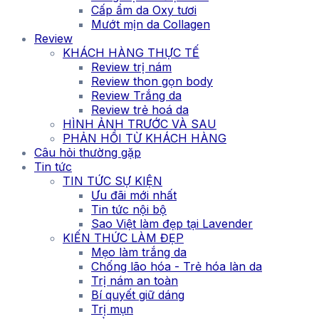
Cấp ẩm da Oxy tươi
Mướt mịn da Collagen
Review
KHÁCH HÀNG THỰC TẾ
Review trị nám
Review thon gọn body
Review Trắng da
Review trẻ hoá da
HÌNH ẢNH TRƯỚC VÀ SAU
PHẢN HỒI TỪ KHÁCH HÀNG
Câu hỏi thường gặp
Tin tức
TIN TỨC SỰ KIỆN
Ưu đãi mới nhất
Tin tức nội bộ
Sao Việt làm đẹp tại Lavender
KIẾN THỨC LÀM ĐẸP
Mẹo làm trắng da
Chống lão hóa - Trẻ hóa làn da
Trị nám an toàn
Bí quyết giữ dáng
Trị mụn