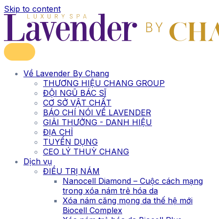
Skip to content
Về Lavender By Chang
THƯƠNG HIỆU CHANG GROUP
ĐỘI NGŨ BÁC SĨ
CƠ SỞ VẬT CHẤT
BÁO CHÍ NÓI VỀ LAVENDER
GIẢI THƯỞNG - DANH HIỆU
ĐỊA CHỈ
TUYỂN DỤNG
CEO LÝ THUỲ CHANG
Dịch vụ
ĐIỀU TRỊ NÁM
Nanocell Diamond – Cuộc cách mạng
trong xóa nám trẻ hóa da
Xóa nám căng mọng da thế hệ mới
Biocell Complex