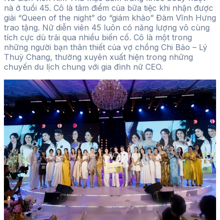
nà ở tuổi 45. Cô là tâm điểm của bữa tiệc khi nhận được
giải “Queen of the night” do “giám khảo” Đàm Vĩnh Hưng
trao tặng. Nữ diễn viên 45 luôn có năng lượng vô cùng
tích cực dù trải qua nhiều biến cố. Cô là một trong
những người bạn thân thiết của vợ chồng Chi Bảo – Lý
Thuỳ Chang, thường xuyên xuất hiện trong những
chuyến du lịch chung với gia đình nữ CEO.