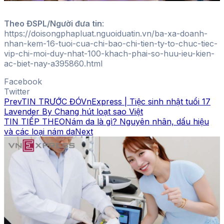
Theo ĐSPL/Người đưa tin
:
https://doisongphapluat.nguoiduatin.vn/ba-xa-doanh-
nhan-kem-16-tuoi-cua-chi-bao-chi-tien-ty-to-chuc-tiec-
vip-chi-moi-duy-nhat-100-khach-phai-so-huu-ieu-kien-
ac-biet-nay-a395860.html
Facebook
Twitter
Prev
TIN TRƯỚC ĐÓ
VnExpress | Tiệc sinh nhật tuổi 17
Lavender By Chang hút loạt sao Việt
TIN TIẾP THEO
Nám da là gì? Nguyên nhân, dấu hiệu
và các loại nám da
Next