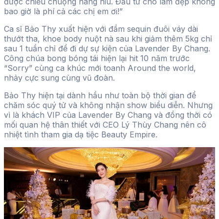
được chiều chuộng nâng niu. Đầu tư cho làm đẹp không
bao giờ là phí cả các chị em ơi!”
Ca sĩ Bảo Thy xuất hiện với đầm sequin đuôi váy dài
thướt tha, khoe body nuột nà sau khi giảm thêm 5kg chỉ
sau 1 tuần chỉ để đi dự sự kiện của Lavender By Chang.
Công chúa bong bóng tái hiện lại hit 10 năm trước
“Sorry” cùng ca khúc mới toanh Around the world,
nhảy cực sung cùng vũ đoàn.
Bảo Thy hiện tại dành hầu như toàn bộ thời gian để
chăm sóc quý tử và không nhận show biểu diễn. Nhưng
vì là khách VIP của Lavender By Chang và đồng thời có
mối quan hệ thân thiết với CEO Lý Thùy Chang nên cô
nhiệt tình tham gia dạ tiệc Beauty Empire.