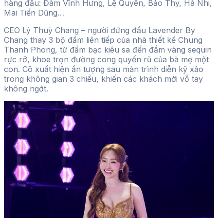
hàng đầu: Đàm Vĩnh Hưng, Lệ Quyên, Bảo Thy, Hà Nhi,
Mai Tiến Dũng…
CEO Lý Thuỳ Chang – người đứng đầu Lavender By
Chang thay 3 bộ đầm liên tiếp của nhà thiết kế Chung
Thanh Phong, từ đầm bạc kiêu sa đến đầm vàng sequin
rực rỡ, khoe trọn đường cong quyến rũ của bà mẹ một
con. Cô xuất hiện ấn tượng sau màn trình diễn kỹ xảo
trong không gian 3 chiều, khiến các khách mời vỗ tay
không ngớt.