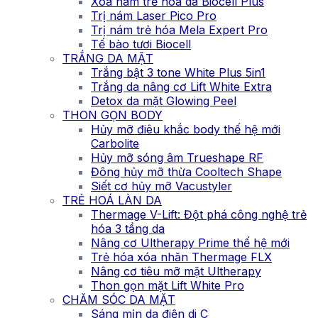
Xóa nám trẻ hóa da Biocell Plus
Trị nám Laser Pico Pro
Trị nám trẻ hóa Mela Expert Pro
Tế bào tươi Biocell
TRẮNG DA MẶT
Trắng bật 3 tone White Plus 5in1
Trắng da nâng cơ Lift White Extra
Detox da mặt Glowing Peel
THON GỌN BODY
Hủy mỡ điêu khắc body thế hệ mới
Carbolite
Hủy mỡ sóng âm Trueshape RF
Đông hủy mỡ thừa Cooltech Shape
Siết cơ hủy mỡ Vacustyler
TRẺ HOÁ LÀN DA
Thermage V-Lift: Đột phá công nghệ trẻ
hóa 3 tầng da
Nâng cơ Ultherapy Prime thế hệ mới
Trẻ hóa xóa nhăn Thermage FLX
Nâng cơ tiêu mỡ mặt Ultherapy
Thon gọn mặt Lift White Pro
CHĂM SÓC DA MẶT
Sáng mịn da điện di C