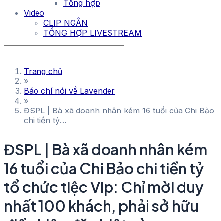
Tổng hợp
Video
CLIP NGẮN
TỔNG HỢP LIVESTREAM
Trang chủ
»
Báo chí nói về Lavender
»
ĐSPL | Bà xã doanh nhân kém 16 tuổi của Chi Bảo
chi tiền tỷ…
ĐSPL | Bà xã doanh nhân kém
16 tuổi của Chi Bảo chi tiền tỷ
tổ chức tiệc Vip: Chỉ mời duy
nhất 100 khách, phải sở hữu