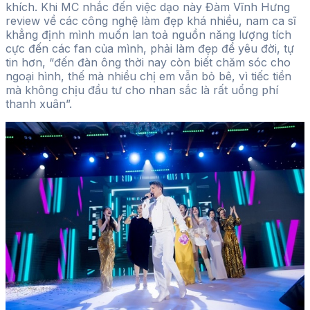
khích. Khi MC nhắc đến việc dạo này Đàm Vĩnh Hưng
review về các công nghệ làm đẹp khá nhiều, nam ca sĩ
khẳng định mình muốn lan toả nguồn năng lượng tích
cực đến các fan của mình, phải làm đẹp để yêu đời, tự
tin hơn, “đến đàn ông thời nay còn biết chăm sóc cho
ngoại hình, thế mà nhiều chị em vẫn bỏ bê, vì tiếc tiền
mà không chịu đầu tư cho nhan sắc là rất uổng phí
thanh xuân”.