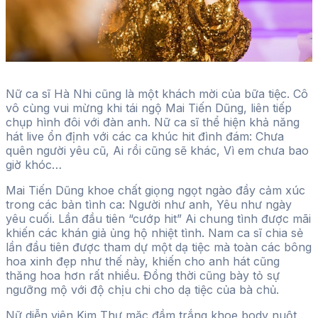
Nữ ca sĩ Hà Nhi cũng là một khách mời của bữa tiệc. Cô
vô cùng vui mừng khi tái ngộ Mai Tiến Dũng, liên tiếp
chụp hình đôi với đàn anh. Nữ ca sĩ thể hiện khả năng
hát live ổn định với các ca khúc hit đình đám: Chưa
quên người yêu cũ, Ai rồi cũng sẽ khác, Vì em chưa bao
giờ khóc…
Mai Tiến Dũng khoe chất giọng ngọt ngào đầy cảm xúc
trong các bản tình ca: Người như anh, Yêu như ngày
yêu cuối. Lần đầu tiên “cướp hit” Ai chung tình được mãi
khiến các khán giả ủng hộ nhiệt tình. Nam ca sĩ chia sẻ
lần đầu tiên được tham dự một dạ tiệc mà toàn các bông
hoa xinh đẹp như thế này, khiến cho anh hát cũng
thăng hoa hơn rất nhiều. Đồng thời cũng bày tỏ sự
ngưỡng mộ với độ chịu chi cho dạ tiệc của bà chủ.
Nữ diễn viên Kim Thư mặc đầm trắng khoe body nuột