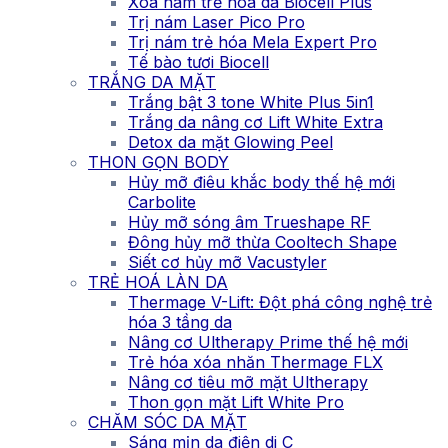
Xóa nám trẻ hóa da Biocell Plus
Trị nám Laser Pico Pro
Trị nám trẻ hóa Mela Expert Pro
Tế bào tươi Biocell
TRẮNG DA MẶT
Trắng bật 3 tone White Plus 5in1
Trắng da nâng cơ Lift White Extra
Detox da mặt Glowing Peel
THON GỌN BODY
Hủy mỡ điêu khắc body thế hệ mới
Carbolite
Hủy mỡ sóng âm Trueshape RF
Đông hủy mỡ thừa Cooltech Shape
Siết cơ hủy mỡ Vacustyler
TRẺ HOÁ LÀN DA
Thermage V-Lift: Đột phá công nghệ trẻ
hóa 3 tầng da
Nâng cơ Ultherapy Prime thế hệ mới
Trẻ hóa xóa nhăn Thermage FLX
Nâng cơ tiêu mỡ mặt Ultherapy
Thon gọn mặt Lift White Pro
CHĂM SÓC DA MẶT
Sáng mịn da điện di C