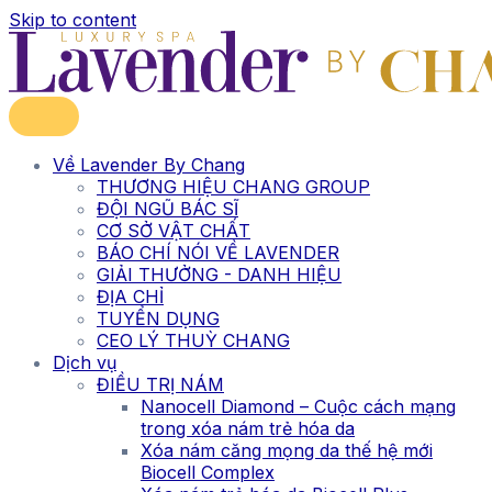
Skip to content
Về Lavender By Chang
THƯƠNG HIỆU CHANG GROUP
ĐỘI NGŨ BÁC SĨ
CƠ SỞ VẬT CHẤT
BÁO CHÍ NÓI VỀ LAVENDER
GIẢI THƯỞNG - DANH HIỆU
ĐỊA CHỈ
TUYỂN DỤNG
CEO LÝ THUỲ CHANG
Dịch vụ
ĐIỀU TRỊ NÁM
Nanocell Diamond – Cuộc cách mạng
trong xóa nám trẻ hóa da
Xóa nám căng mọng da thế hệ mới
Biocell Complex