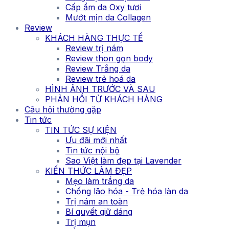
Cấp ẩm da Oxy tươi
Mướt mịn da Collagen
Review
KHÁCH HÀNG THỰC TẾ
Review trị nám
Review thon gọn body
Review Trắng da
Review trẻ hoá da
HÌNH ẢNH TRƯỚC VÀ SAU
PHẢN HỒI TỪ KHÁCH HÀNG
Câu hỏi thường gặp
Tin tức
TIN TỨC SỰ KIỆN
Ưu đãi mới nhất
Tin tức nội bộ
Sao Việt làm đẹp tại Lavender
KIẾN THỨC LÀM ĐẸP
Mẹo làm trắng da
Chống lão hóa - Trẻ hóa làn da
Trị nám an toàn
Bí quyết giữ dáng
Trị mụn