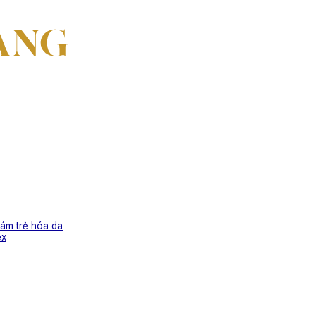
ám trẻ hóa da
ex