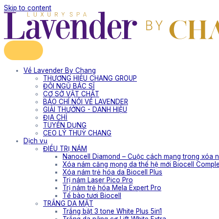
Skip to content
Về Lavender By Chang
THƯƠNG HIỆU CHANG GROUP
ĐỘI NGŨ BÁC SĨ
CƠ SỞ VẬT CHẤT
BÁO CHÍ NÓI VỀ LAVENDER
GIẢI THƯỞNG - DANH HIỆU
ĐỊA CHỈ
TUYỂN DỤNG
CEO LÝ THUỲ CHANG
Dịch vụ
ĐIỀU TRỊ NÁM
Nanocell Diamond – Cuộc cách mạng trong xóa n
Xóa nám căng mọng da thế hệ mới Biocell Compl
Xóa nám trẻ hóa da Biocell Plus
Trị nám Laser Pico Pro
Trị nám trẻ hóa Mela Expert Pro
Tế bào tươi Biocell
TRẮNG DA MẶT
Trắng bật 3 tone White Plus 5in1