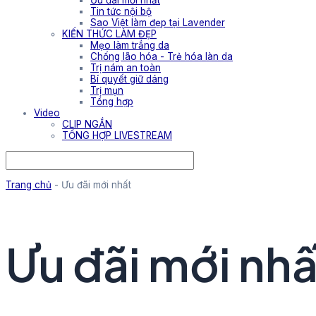
Ưu đãi mới nhất
Tin tức nội bộ
Sao Việt làm đẹp tại Lavender
KIẾN THỨC LÀM ĐẸP
Mẹo làm trắng da
Chống lão hóa - Trẻ hóa làn da
Trị nám an toàn
Bí quyết giữ dáng
Trị mụn
Tổng hợp
Video
CLIP NGẮN
TỔNG HỢP LIVESTREAM
Trang chủ
-
Ưu đãi mới nhất
Ưu đãi mới nhấ