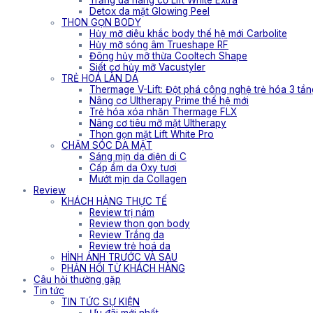
Trắng da nâng cơ Lift White Extra
Detox da mặt Glowing Peel
THON GỌN BODY
Hủy mỡ điêu khắc body thế hệ mới Carbolite
Hủy mỡ sóng âm Trueshape RF
Đông hủy mỡ thừa Cooltech Shape
Siết cơ hủy mỡ Vacustyler
TRẺ HOÁ LÀN DA
Thermage V-Lift: Đột phá công nghệ trẻ hóa 3 tần
Nâng cơ Ultherapy Prime thế hệ mới
Trẻ hóa xóa nhăn Thermage FLX
Nâng cơ tiêu mỡ mặt Ultherapy
Thon gọn mặt Lift White Pro
CHĂM SÓC DA MẶT
Sáng mịn da điện di C
Cấp ẩm da Oxy tươi
Mướt mịn da Collagen
Review
KHÁCH HÀNG THỰC TẾ
Review trị nám
Review thon gọn body
Review Trắng da
Review trẻ hoá da
HÌNH ẢNH TRƯỚC VÀ SAU
PHẢN HỒI TỪ KHÁCH HÀNG
Câu hỏi thường gặp
Tin tức
TIN TỨC SỰ KIỆN