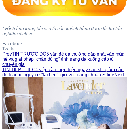
* Hình ảnh trong bài viết là của khách hàng được tài trợ trải
nghiệm dịch vụ.
Facebook
Twitter
Prev
TIN TRƯỚC ĐÓ
5 vấn đề da thường gặp nhất vào mùa
hè và giải pháp “chặn đứng” tình trạng da xuống cấp từ
chuyên gia
TIN TIẾP THEO
4 việc cần thực hiện ngay sau khi giảm cân
để loại bỏ nguy cơ “tái béo”, giữ vóc dáng chuẩn S-line
Next