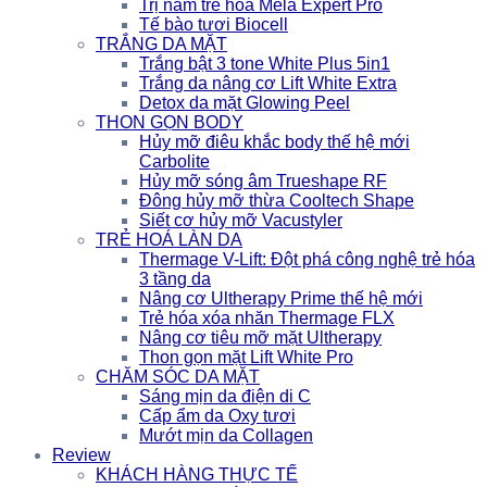
Trị nám trẻ hóa Mela Expert Pro
Tế bào tươi Biocell
TRẮNG DA MẶT
Trắng bật 3 tone White Plus 5in1
Trắng da nâng cơ Lift White Extra
Detox da mặt Glowing Peel
THON GỌN BODY
Hủy mỡ điêu khắc body thế hệ mới
Carbolite
Hủy mỡ sóng âm Trueshape RF
Đông hủy mỡ thừa Cooltech Shape
Siết cơ hủy mỡ Vacustyler
TRẺ HOÁ LÀN DA
Thermage V-Lift: Đột phá công nghệ trẻ hóa
3 tầng da
Nâng cơ Ultherapy Prime thế hệ mới
Trẻ hóa xóa nhăn Thermage FLX
Nâng cơ tiêu mỡ mặt Ultherapy
Thon gọn mặt Lift White Pro
CHĂM SÓC DA MẶT
Sáng mịn da điện di C
Cấp ẩm da Oxy tươi
Mướt mịn da Collagen
Review
KHÁCH HÀNG THỰC TẾ