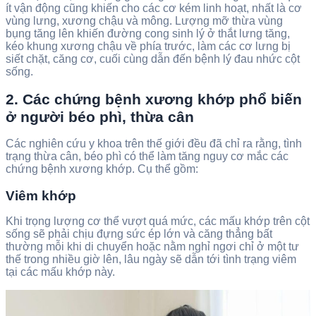
ít vận động cũng khiến cho các cơ kém linh hoạt, nhất là cơ
vùng lưng, xương chậu và mông. Lượng mỡ thừa vùng
bụng tăng lên khiến đường cong sinh lý ở thắt lưng tăng,
kéo khung xương chậu về phía trước, làm các cơ lưng bị
siết chặt, căng cơ, cuối cùng dẫn đến bệnh lý đau nhức cột
sống.
2. Các chứng bệnh xương khớp phổ biến
ở người béo phì, thừa cân
Các nghiên cứu y khoa trên thế giới đều đã chỉ ra rằng, tình
trạng thừa cân, béo phì có thể làm tăng nguy cơ mắc các
chứng bệnh xương khớp. Cụ thể gồm:
Viêm khớp
Khi trọng lượng cơ thể vượt quá mức, các mấu khớp trên cột
sống sẽ phải chịu đựng sức ép lớn và căng thẳng bất
thường mỗi khi di chuyển hoặc nằm nghỉ ngơi chỉ ở một tư
thế trong nhiều giờ lên, lâu ngày sẽ dẫn tới tình trạng viêm
tại các mấu khớp này.