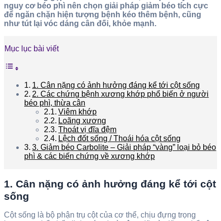
nguy cơ béo phì nên chọn giải pháp giảm béo tích cực
để ngăn chặn hiện tượng bệnh kéo thêm bệnh, cũng
như tút lại vóc dáng cân đối, khỏe mạnh.
Mục lục bài viết
1. Cân nặng có ảnh hưởng đáng kể tới cột sống
2. Các chứng bệnh xương khớp phổ biến ở người
béo phì, thừa cân
Viêm khớp
Loãng xương
Thoát vị đĩa đệm
Lệch đốt sống / Thoái hóa cột sống
3. Giảm béo Carbolite – Giải pháp “vàng” loại bỏ béo
phì & các biến chứng về xương khớp
1. Cân nặng có ảnh hưởng đáng kể tới cột
sống
Cột sống là bộ phận trụ cột của cơ thể, chịu đựng trọng