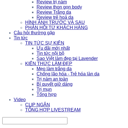
Review trị nám
Review thon gọn body
Review Trắng da
Review trẻ hoá da
HÌNH ẢNH TRƯỚC VÀ SAU
PHẢN HỒI TỪ KHÁCH HÀNG
Câu hỏi thường gặp
Tin tức
TIN TỨC SỰ KIỆN
Ưu đãi mới nhất
Tin tức nội bộ
Sao Việt làm đẹp tại Lavender
KIẾN THỨC LÀM ĐẸP
Mẹo làm trắng da
Chống lão hóa - Trẻ hóa làn da
Trị nám an toàn
Bí quyết giữ dáng
Trị mụn
Tổng hợp
Video
CLIP NGẮN
TỔNG HỢP LIVESTREAM