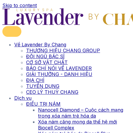
Skip to content
Về Lavender By Chang
THƯƠNG HIỆU CHANG GROUP
ĐỘI NGŨ BÁC SĨ
CƠ SỞ VẬT CHẤT
BÁO CHÍ NÓI VỀ LAVENDER
GIẢI THƯỞNG - DANH HIỆU
ĐỊA CHỈ
TUYỂN DỤNG
CEO LÝ THUỲ CHANG
Dịch vụ
ĐIỀU TRỊ NÁM
Nanocell Diamond – Cuộc cách mạng
trong xóa nám trẻ hóa da
Xóa nám căng mọng da thế hệ mới
Biocell Complex