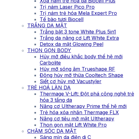
Xóa nám trẻ hóa da Biocell Plus
Trị nám Laser Pico Pro
Trị nám trẻ hóa Mela Expert Pro
Tế bào tươi Biocell
TRẮNG DA MẶT
Trắng bật 3 tone White Plus 5in1
Trắng da nâng cơ Lift White Extra
Detox da mặt Glowing Peel
THON GỌN BODY
Hủy mỡ điêu khắc body thế hệ mới
Carbolite
Hủy mỡ sóng âm Trueshape RF
Đông hủy mỡ thừa Cooltech Shape
Siết cơ hủy mỡ Vacustyler
TRẺ HOÁ LÀN DA
Thermage V-Lift: Đột phá công nghệ trẻ
hóa 3 tầng da
Nâng cơ Ultherapy Prime thế hệ mới
Trẻ hóa xóa nhăn Thermage FLX
Nâng cơ tiêu mỡ mặt Ultherapy
Thon gọn mặt Lift White Pro
CHĂM SÓC DA MẶT
Sáng mịn da điện di C