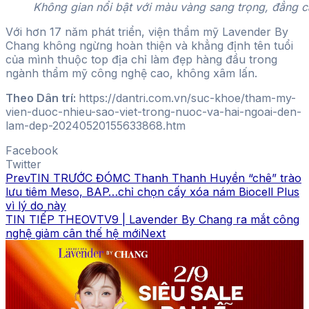
Không gian nổi bật với màu vàng sang trọng, đẳng 
Với hơn 17 năm phát triển, viện thẩm mỹ Lavender By
Chang không ngừng hoàn thiện và khẳng định tên tuổi
của mình thuộc top địa chỉ làm đẹp hàng đầu trong
ngành thẩm mỹ công nghệ cao, không xâm lấn.
Theo Dân trí:
https://dantri.com.vn/suc-khoe/tham-my-
vien-duoc-nhieu-sao-viet-trong-nuoc-va-hai-ngoai-den-
lam-dep-20240520155633868.htm
Facebook
Twitter
Prev
TIN TRƯỚC ĐÓ
MC Thanh Thanh Huyền “chê” trào
lưu tiêm Meso, BAP…chỉ chọn cấy xóa nám Biocell Plus
vì lý do này
TIN TIẾP THEO
VTV9 | Lavender By Chang ra mắt công
nghệ giảm cân thế hệ mới
Next