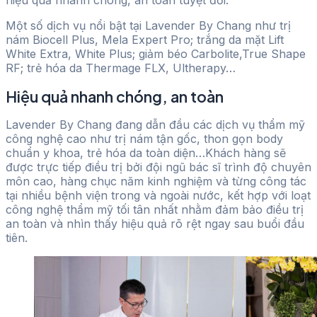
Một số dịch vụ nổi bật tại Lavender By Chang như trị
nám Biocell Plus, Mela Expert Pro; trắng da mặt Lift
White Extra, White Plus; giảm béo Carbolite,True Shape
RF; trẻ hóa da Thermage FLX, Ultherapy…
Hiệu quả nhanh chóng, an toàn
Lavender By Chang đang dẫn đầu các dịch vụ thẩm mỹ
công nghệ cao như trị nám tận gốc, thon gọn body
chuẩn y khoa, trẻ hóa da toàn diện…Khách hàng sẽ
được trực tiếp điều trị bởi đội ngũ bác sĩ trình độ chuyên
môn cao, hàng chục năm kinh nghiệm và từng công tác
tại nhiều bệnh viện trong và ngoài nước, kết hợp với loạt
công nghệ thẩm mỹ tối tân nhất nhằm đảm bảo điều trị
an toàn và nhìn thấy hiệu quả rõ rệt ngay sau buổi đầu
tiên.