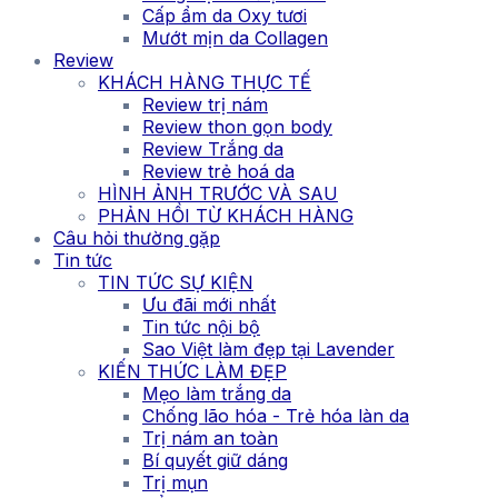
Cấp ẩm da Oxy tươi
Mướt mịn da Collagen
Review
KHÁCH HÀNG THỰC TẾ
Review trị nám
Review thon gọn body
Review Trắng da
Review trẻ hoá da
HÌNH ẢNH TRƯỚC VÀ SAU
PHẢN HỒI TỪ KHÁCH HÀNG
Câu hỏi thường gặp
Tin tức
TIN TỨC SỰ KIỆN
Ưu đãi mới nhất
Tin tức nội bộ
Sao Việt làm đẹp tại Lavender
KIẾN THỨC LÀM ĐẸP
Mẹo làm trắng da
Chống lão hóa - Trẻ hóa làn da
Trị nám an toàn
Bí quyết giữ dáng
Trị mụn