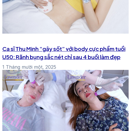
Ca sĩ Thu Minh “gây sốt” với body cực phẩm tuổi
U50: Rãnh bụng sắc nét chỉ sau 4 buổi làm đẹp
1 Tháng mười một, 2025