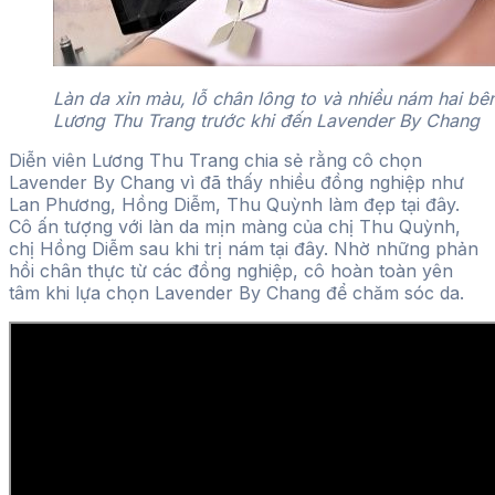
Làn da xỉn màu, lỗ chân lông to và nhiều nám hai bê
Lương Thu Trang trước khi đến Lavender By Chang
Diễn viên Lương Thu Trang chia sẻ rằng cô chọn
Lavender By Chang vì đã thấy nhiều đồng nghiệp như
Lan Phương, Hồng Diễm, Thu Quỳnh làm đẹp tại đây.
Cô ấn tượng với
làn da mịn màng của chị Thu Quỳnh,
chị Hồng Diễm sau khi trị nám tại đây. Nhờ những phản
hồi chân thực từ các đồng nghiệp, cô hoàn toàn yên
tâm khi lựa chọn Lavender By Chang để chăm sóc da.