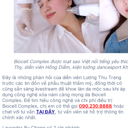
Biocell Complex được loạt sao Việt nổi tiếng yêu thí
Thy, diễn viên Hồng Diễm, kiện tướng dancesport Kh
Đây là những phản hồi của diễn viên Lương Thu Trang
trước các tin đồn về phẫu thuật thẩm mỹ, đồng thời cô
cũng sẵn sàng livestream để khoe làn da mộc sau khi áp
dụng công nghệ xóa nám căng mọng da Biocell
Complex. Để tìm hiểu công nghệ và chi phí điều trị
Biocell Complex, chị em có thể gọi
090.230.8888
hoặc
chat với tư vấn
TẠI ĐÂY
, tư vấn viên sẽ hỗ trợ thông tin
chính xác nhất.
Lavender By Chang có 2 chi nhánh: