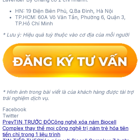
HN: 19 Điện Biên Phủ, Q.Ba Đình, Hà Nội
TP.HCM: 60A Võ Văn Tần, Phường 6, Quận 3,
TP.Hồ Chí Minh
* Lưu ý: Hiệu quả tuỳ thuộc vào cơ địa của mỗi người
* Hình ảnh trong bài viết là của khách hàng được tài trợ
trải nghiệm dịch vụ.
Facebook
Twitter
Prev
TIN TRƯỚC ĐÓ
Công nghệ xóa nám Biocell
Complex thay thế mọi công nghệ trị nám trẻ hóa tiên
tiến chỉ trong 1 liệu trình