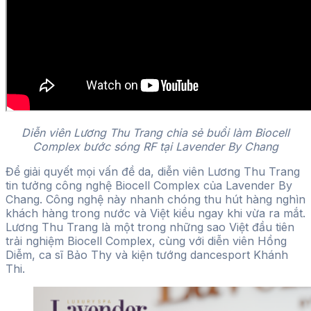
Diễn viên Lương Thu Trang chia sẻ buổi làm Biocell
Complex bước sóng RF tại Lavender By Chang
Để giải quyết mọi vấn đề da, diễn viên Lương Thu Trang
tin tưởng công nghệ Biocell Complex của Lavender By
Chang. Công nghệ này nhanh chóng thu hút hàng nghìn
khách hàng trong nước và Việt kiều ngay khi vừa ra mắt.
Lương Thu Trang là một trong những sao Việt đầu tiên
trải nghiệm Biocell Complex, cùng với diễn viên Hồng
Diễm, ca sĩ Bảo Thy và kiện tướng dancesport Khánh
Thi.