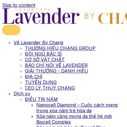
Skip to content
Về Lavender By Chang
THƯƠNG HIỆU CHANG GROUP
ĐỘI NGŨ BÁC SĨ
CƠ SỞ VẬT CHẤT
BÁO CHÍ NÓI VỀ LAVENDER
GIẢI THƯỞNG - DANH HIỆU
ĐỊA CHỈ
TUYỂN DỤNG
CEO LÝ THUỲ CHANG
Dịch vụ
ĐIỀU TRỊ NÁM
Nanocell Diamond – Cuộc cách mạng
trong xóa nám trẻ hóa da
Xóa nám căng mọng da thế hệ mới
Biocell Complex