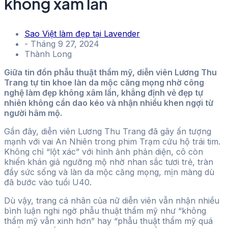
không xâm lấn
Sao Việt làm đẹp tại Lavender
-
Tháng 9 27, 2024
Thành Long
Giữa tin đồn phẫu thuật thẩm mỹ, diễn viên Lương Thu
Trang tự tin khoe làn da mộc căng mọng nhờ công
nghệ làm đẹp không xâm lấn, khẳng định vẻ đẹp tự
nhiên không cần dao kéo và nhận nhiều khen ngợi từ
người hâm mộ.
Gần đây, diễn viên Lương Thu Trang đã gây ấn tượng
mạnh với vai An Nhiên trong phim Trạm cứu hộ trái tim.
Không chỉ “lột xác” với hình ảnh phản diện, cô còn
khiến khán giả ngưỡng mộ nhờ nhan sắc tươi trẻ, tràn
đầy sức sống và làn da mộc căng mọng, mịn màng dù
đã bước vào tuổi U40.
Dù vậy, trang cá nhân của nữ diễn viên vẫn nhận nhiều
bình luận nghi ngờ phẫu thuật thẩm mỹ như “không
thẩm mỹ vẫn xinh hơn” hay “phẫu thuật thẩm mỹ quá