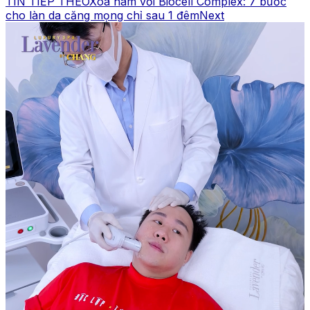
TIN TIẾP THEO
Xóa nám với Biocell Complex: 7 bước
cho làn da căng mọng chỉ sau 1 đêm
Next