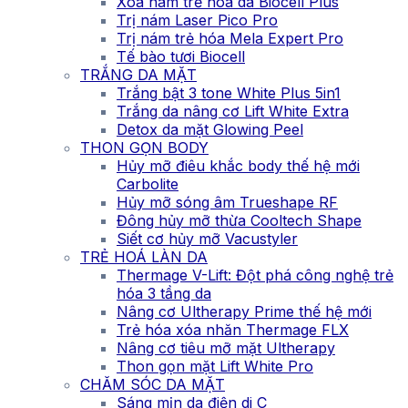
Xóa nám trẻ hóa da Biocell Plus
Trị nám Laser Pico Pro
Trị nám trẻ hóa Mela Expert Pro
Tế bào tươi Biocell
TRẮNG DA MẶT
Trắng bật 3 tone White Plus 5in1
Trắng da nâng cơ Lift White Extra
Detox da mặt Glowing Peel
THON GỌN BODY
Hủy mỡ điêu khắc body thế hệ mới
Carbolite
Hủy mỡ sóng âm Trueshape RF
Đông hủy mỡ thừa Cooltech Shape
Siết cơ hủy mỡ Vacustyler
TRẺ HOÁ LÀN DA
Thermage V-Lift: Đột phá công nghệ trẻ
hóa 3 tầng da
Nâng cơ Ultherapy Prime thế hệ mới
Trẻ hóa xóa nhăn Thermage FLX
Nâng cơ tiêu mỡ mặt Ultherapy
Thon gọn mặt Lift White Pro
CHĂM SÓC DA MẶT
Sáng mịn da điện di C