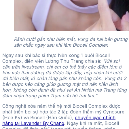
Rãnh cười gần như biến mất, vùng da hai bên gương
săn chắc ngay sau khi làm Biocell Complex
Ngay sau khi bác sĩ thực hiện xong 1 buổi Biocell
Complex, diễn viên Lương Thu Trang chia sẻ:
“Khi soi
cận trên livestream, chị em có thể thấy các điểm lõm ở
khu vực thái dương đã được lấp đầy, nếp nhăn khi cười
đã biến mất, lỗ chân lông gần như không còn. Vùng da 2
bên được kéo căng giúp gương mặt trở nên hiền lành
hơn, không còn đanh đá như vai An Nhiên mà Trang từng
đảm nhận trong phim Trạm cứu hộ trái tim.”
Công nghệ xóa nám thế hệ mới Biocell Complex được
phát triển bởi sự hợp tác 2 tập đoàn thẩm mỹ Cynosure
(Hoa Kỳ) và Biocell (Hàn Quốc),
chuyển giao chính
hãng tại Lavender By Chang
. Ngay khi ra mắt, Biocell