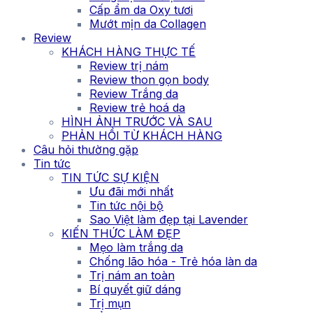
Cấp ẩm da Oxy tươi
Mướt mịn da Collagen
Review
KHÁCH HÀNG THỰC TẾ
Review trị nám
Review thon gọn body
Review Trắng da
Review trẻ hoá da
HÌNH ẢNH TRƯỚC VÀ SAU
PHẢN HỒI TỪ KHÁCH HÀNG
Câu hỏi thường gặp
Tin tức
TIN TỨC SỰ KIỆN
Ưu đãi mới nhất
Tin tức nội bộ
Sao Việt làm đẹp tại Lavender
KIẾN THỨC LÀM ĐẸP
Mẹo làm trắng da
Chống lão hóa - Trẻ hóa làn da
Trị nám an toàn
Bí quyết giữ dáng
Trị mụn