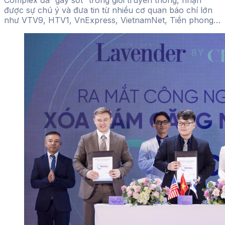
Complex đã “gây sốt” trong giới truyền thông, nhận
được sự chú ý và đưa tin từ nhiều cơ quan báo chí lớn
như VTV9, HTV1, VnExpress, VietnamNet, Tiền phong…