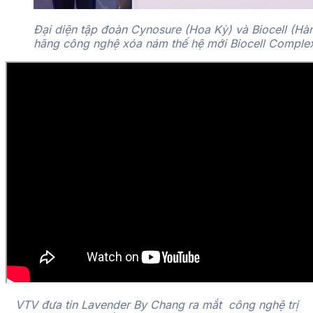
Đại diện tập đoàn Cynosure (Hoa Kỳ) và Biocell (Hà
hãng công nghệ xóa nám thế hệ mới Biocell Compl
VTV đưa tin Lavender By Chang ra mắt công nghệ trị