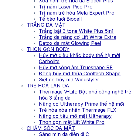
Xóa nám trẻ hóa da Biocell Plus
Trị nám Laser Pico Pro
Trị nám trẻ hóa Mela Expert Pro
Tế bào tươi Biocell
TRẮNG DA MẶT
Trắng bật 3 tone White Plus 5in1
Trắng da nâng cơ Lift White Extra
Detox da mặt Glowing Peel
THON GỌN BODY
Hủy mỡ điêu khắc body thế hệ mới
Carbolite
Hủy mỡ sóng âm Trueshape RF
Đông hủy mỡ thừa Cooltech Shape
Siết cơ hủy mỡ Vacustyler
TRẺ HOÁ LÀN DA
Thermage V-Lift: Đột phá công nghệ trẻ
hóa 3 tầng da
Nâng cơ Ultherapy Prime thế hệ mới
Trẻ hóa xóa nhăn Thermage FLX
Nâng cơ tiêu mỡ mặt Ultherapy
Thon gọn mặt Lift White Pro
CHĂM SÓC DA MẶT
Sáng mịn da điện di C