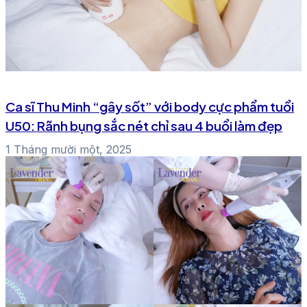
Ca sĩ Thu Minh “gây sốt” với body cực phẩm tuổi
U50: Rãnh bụng sắc nét chỉ sau 4 buổi làm đẹp
1 Tháng mười một, 2025