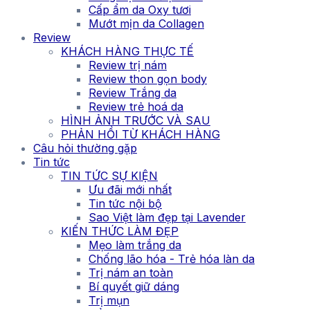
Cấp ẩm da Oxy tươi
Mướt mịn da Collagen
Review
KHÁCH HÀNG THỰC TẾ
Review trị nám
Review thon gọn body
Review Trắng da
Review trẻ hoá da
HÌNH ẢNH TRƯỚC VÀ SAU
PHẢN HỒI TỪ KHÁCH HÀNG
Câu hỏi thường gặp
Tin tức
TIN TỨC SỰ KIỆN
Ưu đãi mới nhất
Tin tức nội bộ
Sao Việt làm đẹp tại Lavender
KIẾN THỨC LÀM ĐẸP
Mẹo làm trắng da
Chống lão hóa - Trẻ hóa làn da
Trị nám an toàn
Bí quyết giữ dáng
Trị mụn