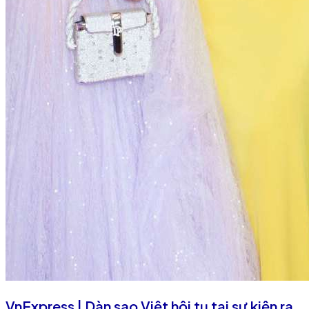
VnExpress | Dàn sao Việt hội tụ tại sự kiện ra