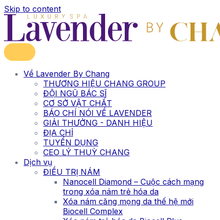
Skip to content
Về Lavender By Chang
THƯƠNG HIỆU CHANG GROUP
ĐỘI NGŨ BÁC SĨ
CƠ SỞ VẬT CHẤT
BÁO CHÍ NÓI VỀ LAVENDER
GIẢI THƯỞNG - DANH HIỆU
ĐỊA CHỈ
TUYỂN DỤNG
CEO LÝ THUỲ CHANG
Dịch vụ
ĐIỀU TRỊ NÁM
Nanocell Diamond – Cuộc cách mạng
trong xóa nám trẻ hóa da
Xóa nám căng mọng da thế hệ mới
Biocell Complex