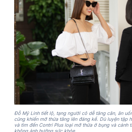
Đỗ Mỹ Linh tiết lộ, tạng người cô dễ tăng cân, ăn uốn
cũng khiến mỡ thừa tăng lên đáng kể. Dù luyện tập h
và tìm đến Contri Plus loại mỡ thừa ở bụng và cánh t
không ảnh hưởng sức khỏe.