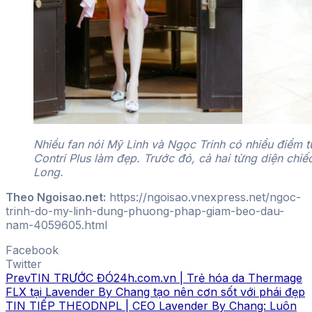
Nhiều fan nói Mỹ Linh và Ngọc Trinh có nhiều điểm 
Contri Plus làm đẹp. Trước đó, cả hai từng diện chi
Long.
Theo Ngoisao.net:
https://ngoisao.vnexpress.net/ngoc-
trinh-do-my-linh-dung-phuong-phap-giam-beo-dau-
nam-4059605.html
Facebook
Twitter
Prev
TIN TRƯỚC ĐÓ
24h.com.vn | Trẻ hóa da Thermage
FLX tại Lavender By Chang tạo nên cơn sốt với phái đẹp
TIN TIẾP THEO
DNPL | CEO Lavender By Chang: Luôn