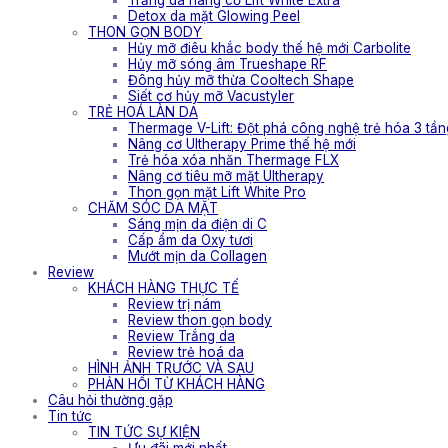
Trắng da nâng cơ Lift White Extra
Detox da mặt Glowing Peel
THON GỌN BODY
Hủy mỡ điêu khắc body thế hệ mới Carbolite
Hủy mỡ sóng âm Trueshape RF
Đông hủy mỡ thừa Cooltech Shape
Siết cơ hủy mỡ Vacustyler
TRẺ HOÁ LÀN DA
Thermage V-Lift: Đột phá công nghệ trẻ hóa 3 tần
Nâng cơ Ultherapy Prime thế hệ mới
Trẻ hóa xóa nhăn Thermage FLX
Nâng cơ tiêu mỡ mặt Ultherapy
Thon gọn mặt Lift White Pro
CHĂM SÓC DA MẶT
Sáng mịn da điện di C
Cấp ẩm da Oxy tươi
Mướt mịn da Collagen
Review
KHÁCH HÀNG THỰC TẾ
Review trị nám
Review thon gọn body
Review Trắng da
Review trẻ hoá da
HÌNH ẢNH TRƯỚC VÀ SAU
PHẢN HỒI TỪ KHÁCH HÀNG
Câu hỏi thường gặp
Tin tức
TIN TỨC SỰ KIỆN