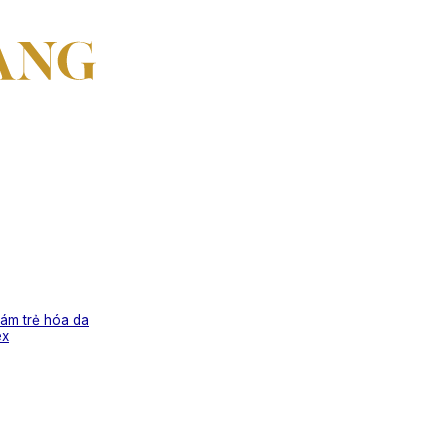
ám trẻ hóa da
ex