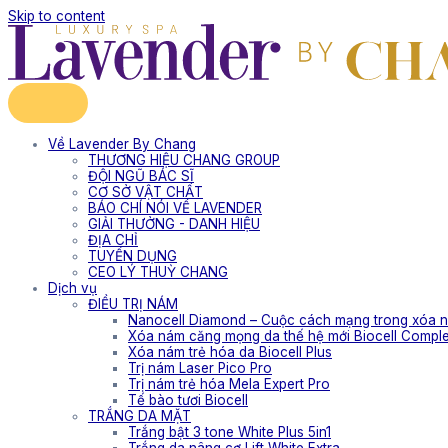
Skip to content
Về Lavender By Chang
THƯƠNG HIỆU CHANG GROUP
ĐỘI NGŨ BÁC SĨ
CƠ SỞ VẬT CHẤT
BÁO CHÍ NÓI VỀ LAVENDER
GIẢI THƯỞNG - DANH HIỆU
ĐỊA CHỈ
TUYỂN DỤNG
CEO LÝ THUỲ CHANG
Dịch vụ
ĐIỀU TRỊ NÁM
Nanocell Diamond – Cuộc cách mạng trong xóa n
Xóa nám căng mọng da thế hệ mới Biocell Compl
Xóa nám trẻ hóa da Biocell Plus
Trị nám Laser Pico Pro
Trị nám trẻ hóa Mela Expert Pro
Tế bào tươi Biocell
TRẮNG DA MẶT
Trắng bật 3 tone White Plus 5in1