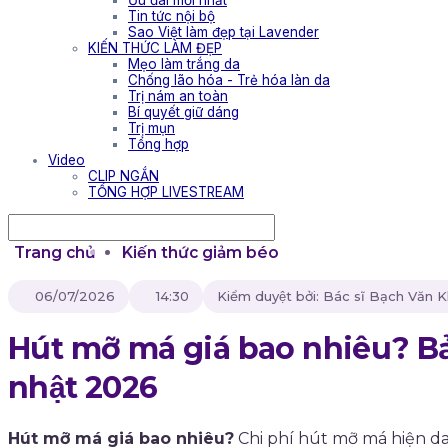
Ưu đãi mới nhất
Tin tức nội bộ
Sao Việt làm đẹp tại Lavender
KIẾN THỨC LÀM ĐẸP
Mẹo làm trắng da
Chống lão hóa - Trẻ hóa làn da
Trị nám an toàn
Bí quyết giữ dáng
Trị mụn
Tổng hợp
Video
CLIP NGẮN
TỔNG HỢP LIVESTREAM
Trang chủ
Kiến thức giảm béo
06/07/2026
14:30
Kiểm duyệt bởi: Bác sĩ Bạch Văn 
Hút mỡ má giá bao nhiêu? Bả
nhật 2026
Hút mỡ má giá bao nhiêu?
Chi phí hút mỡ má hiện d