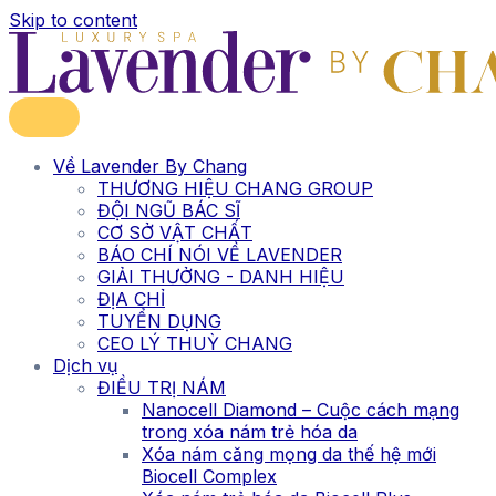
Skip to content
Về Lavender By Chang
THƯƠNG HIỆU CHANG GROUP
ĐỘI NGŨ BÁC SĨ
CƠ SỞ VẬT CHẤT
BÁO CHÍ NÓI VỀ LAVENDER
GIẢI THƯỞNG - DANH HIỆU
ĐỊA CHỈ
TUYỂN DỤNG
CEO LÝ THUỲ CHANG
Dịch vụ
ĐIỀU TRỊ NÁM
Nanocell Diamond – Cuộc cách mạng
trong xóa nám trẻ hóa da
Xóa nám căng mọng da thế hệ mới
Biocell Complex