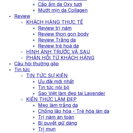
Cấp ẩm da Oxy tươi
Mướt mịn da Collagen
Review
KHÁCH HÀNG THỰC TẾ
Review trị nám
Review thon gọn body
Review Trắng da
Review trẻ hoá da
HÌNH ẢNH TRƯỚC VÀ SAU
PHẢN HỒI TỪ KHÁCH HÀNG
Câu hỏi thường gặp
Tin tức
TIN TỨC SỰ KIỆN
Ưu đãi mới nhất
Tin tức nội bộ
Sao Việt làm đẹp tại Lavender
KIẾN THỨC LÀM ĐẸP
Mẹo làm trắng da
Chống lão hóa - Trẻ hóa làn da
Trị nám an toàn
Bí quyết giữ dáng
Trị mụn