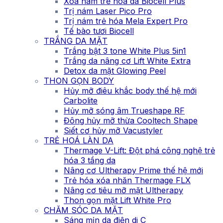
Xóa nám trẻ hóa da Biocell Plus
Trị nám Laser Pico Pro
Trị nám trẻ hóa Mela Expert Pro
Tế bào tươi Biocell
TRẮNG DA MẶT
Trắng bật 3 tone White Plus 5in1
Trắng da nâng cơ Lift White Extra
Detox da mặt Glowing Peel
THON GỌN BODY
Hủy mỡ điêu khắc body thế hệ mới
Carbolite
Hủy mỡ sóng âm Trueshape RF
Đông hủy mỡ thừa Cooltech Shape
Siết cơ hủy mỡ Vacustyler
TRẺ HOÁ LÀN DA
Thermage V-Lift: Đột phá công nghệ trẻ
hóa 3 tầng da
Nâng cơ Ultherapy Prime thế hệ mới
Trẻ hóa xóa nhăn Thermage FLX
Nâng cơ tiêu mỡ mặt Ultherapy
Thon gọn mặt Lift White Pro
CHĂM SÓC DA MẶT
Sáng mịn da điện di C