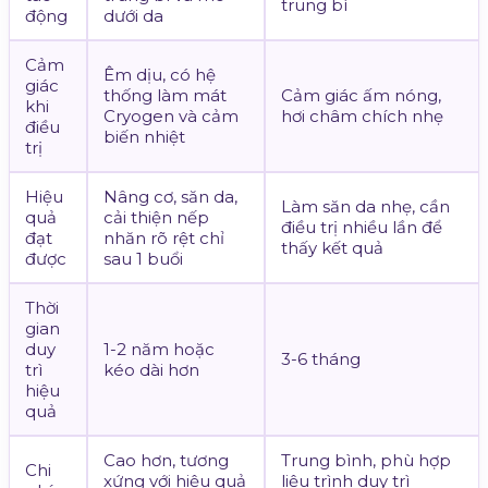
trung bì
động
dưới da
Cảm
Êm dịu, có hệ
giác
thống làm mát
Cảm giác ấm nóng,
khi
Cryogen và cảm
hơi châm chích nhẹ
điều
biến nhiệt
trị
Hiệu
Nâng cơ, săn da,
Làm săn da nhẹ, cần
quả
cải thiện nếp
điều trị nhiều lần để
đạt
nhăn rõ rệt chỉ
thấy kết quả
được
sau 1 buổi
Thời
gian
duy
1-2 năm hoặc
3-6 tháng
trì
kéo dài hơn
hiệu
quả
Cao hơn, tương
Trung bình, phù hợp
Chi
xứng với hiệu quả
liệu trình duy trì