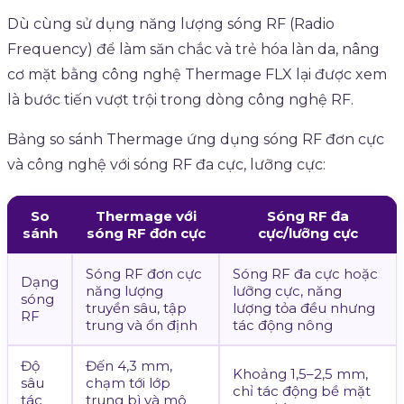
Dù cùng sử dụng năng lượng sóng RF (Radio
Frequency) để làm săn chắc và trẻ hóa làn da, nâng
cơ mặt bằng công nghệ Thermage FLX lại được xem
là bước tiến vượt trội trong dòng công nghệ RF.
Bảng so sánh Thermage ứng dụng sóng RF đơn cực
và công nghệ với sóng RF đa cực, lưỡng cực:
So
Thermage với
Sóng RF đa
sánh
sóng RF đơn cực
cực/lưỡng cực
Sóng RF đơn cực
Sóng RF đa cực hoặc
Dạng
năng lượng
lưỡng cực, năng
sóng
truyền sâu, tập
lượng tỏa đều nhưng
RF
trung và ổn định
tác động nông
Độ
Đến 4,3 mm,
Khoảng 1,5–2,5 mm,
sâu
chạm tới lớp
chỉ tác động bề mặt
tác
trung bì và mô