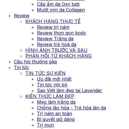
Cấp ẩm da Oxy tươi
Mướt mịn da Collagen
Review
KHÁCH HÀNG THỰC TẾ
Review trị nám
Review thon gọn body
Review Trắng da
Review trẻ hoá da
HÌNH ẢNH TRƯỚC VÀ SAU
PHẢN HỒI TỪ KHÁCH HÀNG
Câu hỏi thường gặp
Tin tức
TIN TỨC SỰ KIỆN
Ưu đãi mới nhất
Tin tức nội bộ
Sao Việt làm đẹp tại Lavender
KIẾN THỨC LÀM ĐẸP
Mẹo làm trắng da
Chống lão hóa - Trẻ hóa làn da
Trị nám an toàn
Bí quyết giữ dáng
Trị mụn