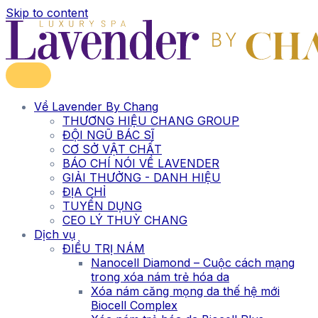
Skip to content
Về Lavender By Chang
THƯƠNG HIỆU CHANG GROUP
ĐỘI NGŨ BÁC SĨ
CƠ SỞ VẬT CHẤT
BÁO CHÍ NÓI VỀ LAVENDER
GIẢI THƯỞNG - DANH HIỆU
ĐỊA CHỈ
TUYỂN DỤNG
CEO LÝ THUỲ CHANG
Dịch vụ
ĐIỀU TRỊ NÁM
Nanocell Diamond – Cuộc cách mạng
trong xóa nám trẻ hóa da
Xóa nám căng mọng da thế hệ mới
Biocell Complex