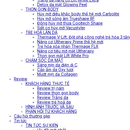
Trắng da nâng cơ Lift White Extra
Detox da mặt Glowing Peel
THON GỌN BODY
Hủy mỡ điêu khắc body thế hệ mới Carbolite
Hủy mỡ sóng âm Trueshape RF
Đông hủy mỡ thừa Cooltech Shape
Siết cơ hủy mỡ Vacustyler
TRẺ HOÁ LÀN DA
Thermage V-Lift: Đột phá công nghệ trẻ hóa 3 tần
Nâng cơ Ultherapy Prime thế hệ mới
Trẻ hóa xóa nhăn Thermage FLX
Nâng cơ tiêu mỡ mặt Ultherapy
Thon gọn mặt Lift White Pro
CHĂM SÓC DA MẶT
Sáng mịn da điện di C
Cấp ẩm da Oxy tươi
Mướt mịn da Collagen
Review
KHÁCH HÀNG THỰC TẾ
Review trị nám
Review thon gọn body
Review Trắng da
Review trẻ hoá da
HÌNH ẢNH TRƯỚC VÀ SAU
PHẢN HỒI TỪ KHÁCH HÀNG
Câu hỏi thường gặp
Tin tức
TIN TỨC SỰ KIỆN