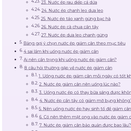
23. Nước ép rau diếp cá dứa
24. Nước ép chanh leo dưa leo
25. Nước ép táo xanh gừng bạc hà
26. Nước ép cà chua cần tây
27. Nước ép dưa leo chanh gừng
Bảng gợi ý chọn nước ép giảm cân theo mục tiêu
4 sai lầm khi uống nước ép giảm cân
Ai nên cẩn trọng khi uống nước ép giảm cân?
8 câu hỏi thường gặp về nước ép giảm cân
1. Uống nước ép giảm cân mỗi ngày có tốt 
2. Nước ép giảm cân nên uống lúc nào?
3. Uống nước ép có thay bữa sáng được khô
4. Nước ép cần tây có giảm mỡ bụng không
5. Nên uống nước ép hay sinh tố để giảm câ
6. Có nên thêm mật ong vào nước ép giảm 
7. Nước ép giảm cân bảo quản được bao lâu?