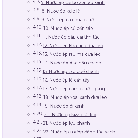
7. Nước ép cải bó xôi táo xanh
8. Nước ép kale lê
9. Nước ép cà chua cà rốt
10. Nước ép củ dền táo
11. Nước ép bắp cải tím táo
12. Nước ép khổ qua dưa leo
13. Nước ép rau má dưa leo
14. Nước ép dưa hấu chanh
15. Nước ép táo quế chanh
16. Nước ép lê cần tây
17. Nước ép cam cà rốt gừng
18. Nước ép xoài xanh dưa leo
19. Nước ép ổi xanh
20. Nước ép kiwi dưa leo
21. Nước ép lựu chanh
22. Nước ép mướp đắng táo xanh