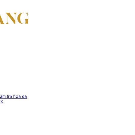
ám trẻ hóa da
ex