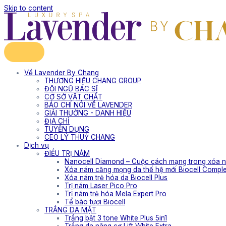
Skip to content
Về Lavender By Chang
THƯƠNG HIỆU CHANG GROUP
ĐỘI NGŨ BÁC SĨ
CƠ SỞ VẬT CHẤT
BÁO CHÍ NÓI VỀ LAVENDER
GIẢI THƯỞNG - DANH HIỆU
ĐỊA CHỈ
TUYỂN DỤNG
CEO LÝ THUỲ CHANG
Dịch vụ
ĐIỀU TRỊ NÁM
Nanocell Diamond – Cuộc cách mạng trong xóa n
Xóa nám căng mọng da thế hệ mới Biocell Compl
Xóa nám trẻ hóa da Biocell Plus
Trị nám Laser Pico Pro
Trị nám trẻ hóa Mela Expert Pro
Tế bào tươi Biocell
TRẮNG DA MẶT
Trắng bật 3 tone White Plus 5in1