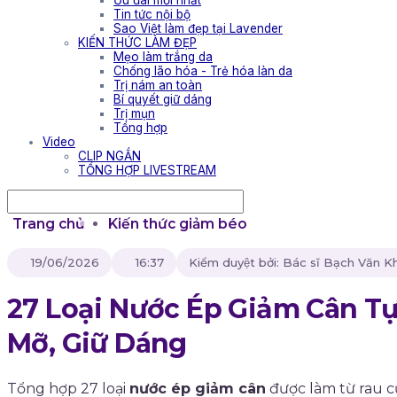
Ưu đãi mới nhất
Tin tức nội bộ
Sao Việt làm đẹp tại Lavender
KIẾN THỨC LÀM ĐẸP
Mẹo làm trắng da
Chống lão hóa - Trẻ hóa làn da
Trị nám an toàn
Bí quyết giữ dáng
Trị mụn
Tổng hợp
Video
CLIP NGẮN
TỔNG HỢP LIVESTREAM
Trang chủ
Kiến thức giảm béo
19/06/2026
16:37
Kiểm duyệt bởi: Bác sĩ Bạch Văn 
27 Loại Nước Ép Giảm Cân T
Mỡ, Giữ Dáng
Tổng hợp 27 loại
nước ép giảm cân
được làm từ rau củ