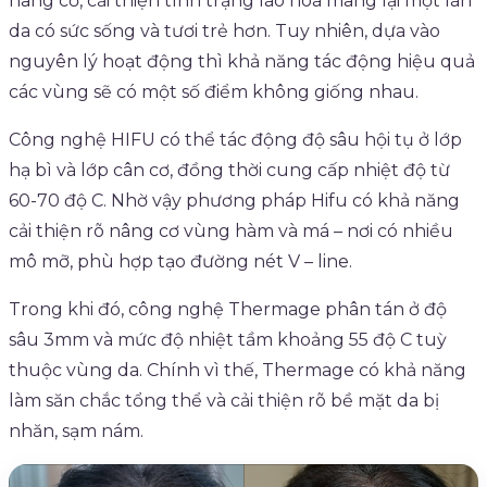
nâng cơ, cải thiện tình trạng lão hoá mang lại một làn
da có sức sống và tươi trẻ hơn. Tuy nhiên, dựa vào
nguyên lý hoạt động thì khả năng tác động hiệu quả
các vùng sẽ có một số điểm không giống nhau.
Công nghệ HIFU có thể tác động độ sâu hội tụ ở lớp
hạ bì và lớp cân cơ, đồng thời cung cấp nhiệt độ từ
60-70 độ C. Nhờ vậy phương pháp Hifu có khả năng
cải thiện rõ nâng cơ vùng hàm và má – nơi có nhiều
mô mỡ, phù hợp tạo đường nét V – line.
Trong khi đó, công nghệ Thermage phân tán ở độ
sâu 3mm và mức độ nhiệt tầm khoảng 55 độ C tuỳ
thuộc vùng da. Chính vì thế, Thermage có khả năng
làm săn chắc tổng thể và cải thiện rõ bề mặt da bị
nhăn, sạm nám.