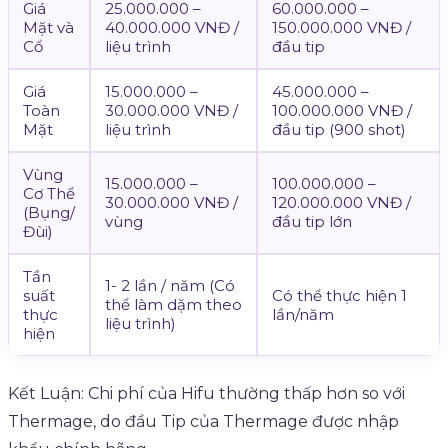
Giá
25.000.000 –
60.000.000 –
Mặt và
40.000.000 VNĐ /
150.000.000 VNĐ /
Cổ
liệu trình
đầu tip
Giá
15.000.000 –
45.000.000 –
Toàn
30.000.000 VNĐ /
100.000.000 VNĐ /
Mặt
liệu trình
đầu tip (900 shot)
Vùng
15.000.000 –
100.000.000 –
Cơ Thể
30.000.000 VNĐ /
120.000.000 VNĐ /
(Bụng/
vùng
đầu tip lớn
Đùi)
Tần
1- 2 lần / năm (Có
suất
Có thể thực hiện 1
thể làm dặm theo
thực
lần/năm
liệu trình)
hiện
Kết Luận: Chi phí của Hifu thường thấp hơn so với
Thermage, do đầu Tip của Thermage được nhập