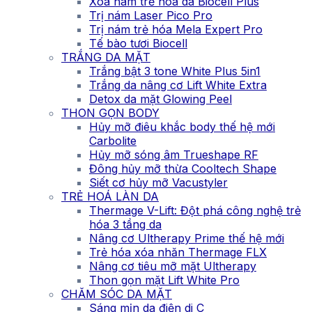
Xóa nám trẻ hóa da Biocell Plus
Trị nám Laser Pico Pro
Trị nám trẻ hóa Mela Expert Pro
Tế bào tươi Biocell
TRẮNG DA MẶT
Trắng bật 3 tone White Plus 5in1
Trắng da nâng cơ Lift White Extra
Detox da mặt Glowing Peel
THON GỌN BODY
Hủy mỡ điêu khắc body thế hệ mới
Carbolite
Hủy mỡ sóng âm Trueshape RF
Đông hủy mỡ thừa Cooltech Shape
Siết cơ hủy mỡ Vacustyler
TRẺ HOÁ LÀN DA
Thermage V-Lift: Đột phá công nghệ trẻ
hóa 3 tầng da
Nâng cơ Ultherapy Prime thế hệ mới
Trẻ hóa xóa nhăn Thermage FLX
Nâng cơ tiêu mỡ mặt Ultherapy
Thon gọn mặt Lift White Pro
CHĂM SÓC DA MẶT
Sáng mịn da điện di C