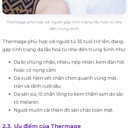
Thermage phù hợp với người gặp tình trạng lão hóa từ nhẹ
đến trung bình
Thermage phù hợp với người từ 35 tuổi trở lên, đang
gặp tình trạng da lão hoá từ nhẹ đến trung bình như:
Da bị chùng nhão, nhiều nếp nhăn, kém đàn hồi
hoặc có nọng cằm.
Da xuất hiện vết chân chim quanh vùng mắt,
trán và rãnh cười sâu.
Da sần sùi, lỗ chân lông to kèm thâm sạm do sắc
tố melanin.
Người muốn cải thiện độ săn chắc toàn mặt.
Ưu điểm của Thermage