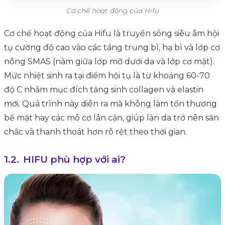
Cơ chế hoạt động của Hifu
Cơ chế hoạt động của Hifu là truyền sóng siêu âm hội
tụ cường độ cao vào các tầng trung bì, hạ bì và lớp cơ
nông SMAS (nằm giữa lớp mỡ dưới da và lớp cơ mặt).
Mức nhiệt sinh ra tại điểm hội tụ là từ khoảng 60-70
độ C nhằm mục đích tăng sinh collagen và elastin
mới. Quá trình này diễn ra mà không làm tổn thương
bề mặt hay các mô cơ lân cận, giúp làn da trở nên săn
chắc và thanh thoát hơn rõ rệt theo thời gian.
HIFU phù hợp với ai?