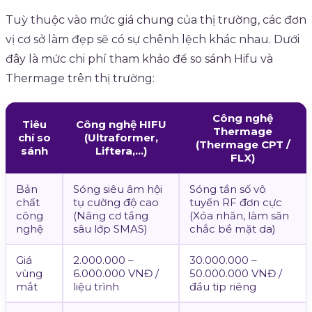
Tuỳ thuộc vào mức giá chung của thị trường, các đơn
vị cơ sở làm đẹp sẽ có sự chênh lệch khác nhau. Dưới
đây là mức chi phí tham khảo để so sánh Hifu và
Thermage trên thị trường:
Công nghệ
Tiêu
Công nghệ HIFU
Thermage
chí so
(Ultraformer,
(Thermage CPT /
sánh
Liftera,…)
FLX)
Bản
Sóng siêu âm hội
Sóng tần số vô
chất
tụ cường độ cao
tuyến RF đơn cực
công
(Nâng cơ tầng
(Xóa nhăn, làm săn
nghệ
sâu lớp SMAS)
chắc bề mặt da)
Giá
2.000.000 –
30.000.000 –
vùng
6.000.000 VNĐ /
50.000.000 VNĐ /
mắt
liệu trình
đầu tip riêng