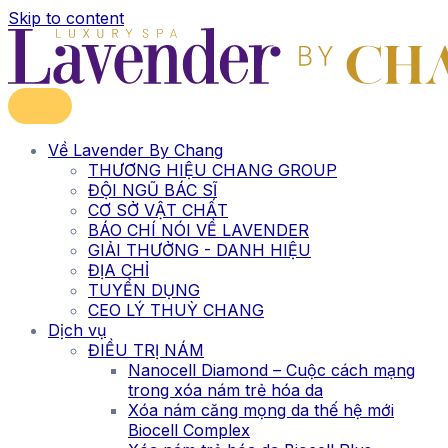
Skip to content
Về Lavender By Chang
THƯƠNG HIỆU CHANG GROUP
ĐỘI NGŨ BÁC SĨ
CƠ SỞ VẬT CHẤT
BÁO CHÍ NÓI VỀ LAVENDER
GIẢI THƯỞNG - DANH HIỆU
ĐỊA CHỈ
TUYỂN DỤNG
CEO LÝ THUỲ CHANG
Dịch vụ
ĐIỀU TRỊ NÁM
Nanocell Diamond – Cuộc cách mạng
trong xóa nám trẻ hóa da
Xóa nám căng mọng da thế hệ mới
Biocell Complex