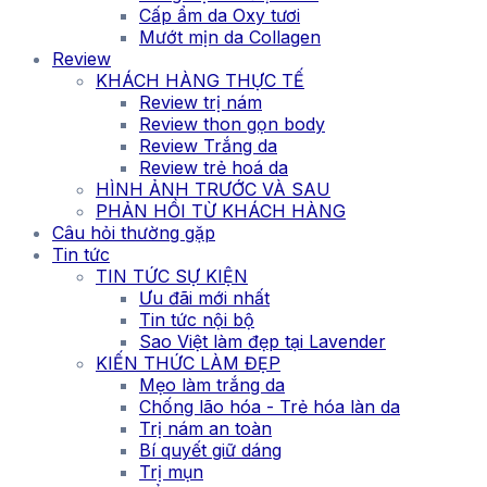
Cấp ẩm da Oxy tươi
Mướt mịn da Collagen
Review
KHÁCH HÀNG THỰC TẾ
Review trị nám
Review thon gọn body
Review Trắng da
Review trẻ hoá da
HÌNH ẢNH TRƯỚC VÀ SAU
PHẢN HỒI TỪ KHÁCH HÀNG
Câu hỏi thường gặp
Tin tức
TIN TỨC SỰ KIỆN
Ưu đãi mới nhất
Tin tức nội bộ
Sao Việt làm đẹp tại Lavender
KIẾN THỨC LÀM ĐẸP
Mẹo làm trắng da
Chống lão hóa - Trẻ hóa làn da
Trị nám an toàn
Bí quyết giữ dáng
Trị mụn