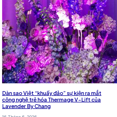
Dàn sao Việt “khuấy đảo” sự kiện ra mắt
công nghệ trẻ hóa Thermage V-Lift của
Lavender By Chang
16 Tháng 6, 2026