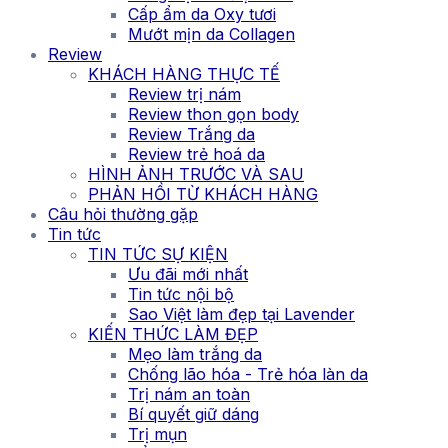
Cấp ẩm da Oxy tươi
Mướt mịn da Collagen
Review
KHÁCH HÀNG THỰC TẾ
Review trị nám
Review thon gọn body
Review Trắng da
Review trẻ hoá da
HÌNH ẢNH TRƯỚC VÀ SAU
PHẢN HỒI TỪ KHÁCH HÀNG
Câu hỏi thường gặp
Tin tức
TIN TỨC SỰ KIỆN
Ưu đãi mới nhất
Tin tức nội bộ
Sao Việt làm đẹp tại Lavender
KIẾN THỨC LÀM ĐẸP
Mẹo làm trắng da
Chống lão hóa - Trẻ hóa làn da
Trị nám an toàn
Bí quyết giữ dáng
Trị mụn