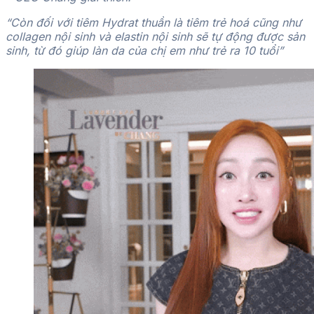
“Còn đối với tiêm Hydrat thuần là tiêm trẻ hoá cũng như
collagen nội sinh và elastin nội sinh sẽ tự động được sản
sinh, từ đó giúp làn da của chị em như trẻ ra 10 tuổi”