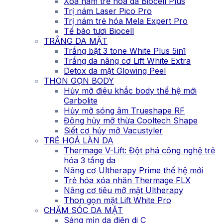
Xóa nám trẻ hóa da Biocell Plus
Trị nám Laser Pico Pro
Trị nám trẻ hóa Mela Expert Pro
Tế bào tươi Biocell
TRẮNG DA MẶT
Trắng bật 3 tone White Plus 5in1
Trắng da nâng cơ Lift White Extra
Detox da mặt Glowing Peel
THON GỌN BODY
Hủy mỡ điêu khắc body thế hệ mới
Carbolite
Hủy mỡ sóng âm Trueshape RF
Đông hủy mỡ thừa Cooltech Shape
Siết cơ hủy mỡ Vacustyler
TRẺ HOÁ LÀN DA
Thermage V-Lift: Đột phá công nghệ trẻ
hóa 3 tầng da
Nâng cơ Ultherapy Prime thế hệ mới
Trẻ hóa xóa nhăn Thermage FLX
Nâng cơ tiêu mỡ mặt Ultherapy
Thon gọn mặt Lift White Pro
CHĂM SÓC DA MẶT
Sáng mịn da điện di C