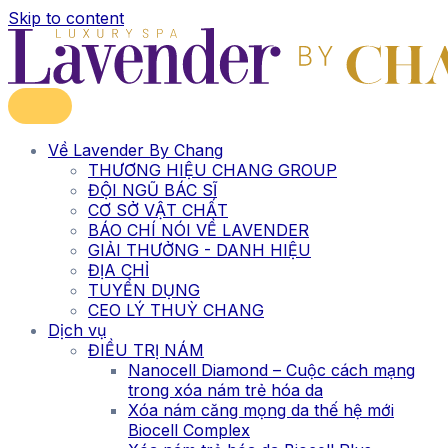
Skip to content
Về Lavender By Chang
THƯƠNG HIỆU CHANG GROUP
ĐỘI NGŨ BÁC SĨ
CƠ SỞ VẬT CHẤT
BÁO CHÍ NÓI VỀ LAVENDER
GIẢI THƯỞNG - DANH HIỆU
ĐỊA CHỈ
TUYỂN DỤNG
CEO LÝ THUỲ CHANG
Dịch vụ
ĐIỀU TRỊ NÁM
Nanocell Diamond – Cuộc cách mạng
trong xóa nám trẻ hóa da
Xóa nám căng mọng da thế hệ mới
Biocell Complex