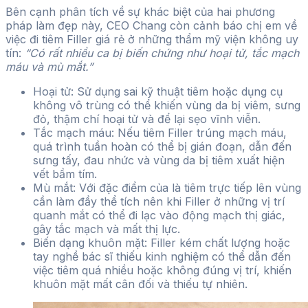
Bên cạnh phân tích về sự khác biệt của hai phương
pháp làm đẹp này, CEO Chang còn cảnh báo chị em về
việc đi tiêm Filler giá rẻ ở những thẩm mỹ viện không uy
tín:
“Có rất nhiều ca bị biến chứng như hoại tử, tắc mạch
máu và mù mắt.”
Hoại tử: Sử dụng sai kỹ thuật tiêm hoặc dụng cụ
không vô trùng có thể khiến vùng da bị viêm, sưng
đỏ, thậm chí hoại tử và để lại sẹo vĩnh viễn.
Tắc mạch máu: Nếu tiêm Filler trúng mạch máu,
quá trình tuần hoàn có thể bị gián đoạn, dẫn đến
sưng tấy, đau nhức và vùng da bị tiêm xuất hiện
vết bầm tím.
Mù mắt: Với đặc điểm của là tiêm trực tiếp lên vùng
cần làm đầy thể tích nên khi Filler ở những vị trí
quanh mắt có thể đi lạc vào động mạch thị giác,
gây tắc mạch và mất thị lực.
Biến dạng khuôn mặt: Filler kém chất lượng hoặc
tay nghề bác sĩ thiếu kinh nghiệm có thể dẫn đến
việc tiêm quá nhiều hoặc không đúng vị trí, khiến
khuôn mặt mất cân đối và thiếu tự nhiên.