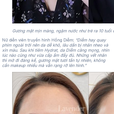
Gương mặt mịn màng, ngậm nước như trẻ ra 10 tuổi 
Nữ diễn viên truyền hình Hồng Diễm:
“Diễm hay quay
phim ngoài trời nên da dễ khô, lâu dần bị nhăn nheo và
xỉn màu. Sau khi tiêm Hydrat, da Diễm căng mọng, nhìn
lúc nào cũng như vừa cấp ẩm đầy đủ. Những vết nhăn
thì mờ đi đáng kể, gương mặt tươi tắn tự nhiên, không
cần makeup nhiều mà vẫn rạng rỡ lên hình.”