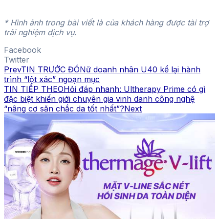
* Hình ảnh trong bài viết là của khách hàng được tài trợ
trải nghiệm dịch vụ.
Facebook
Twitter
Prev
TIN TRƯỚC ĐÓ
Nữ doanh nhân U40 kể lại hành
trình “lột xác” ngoạn mục
TIN TIẾP THEO
Hỏi đáp nhanh: Ultherapy Prime có gì
đặc biệt khiến giới chuyên gia vinh danh công nghệ
“nâng cơ săn chắc da tốt nhất”?
Next