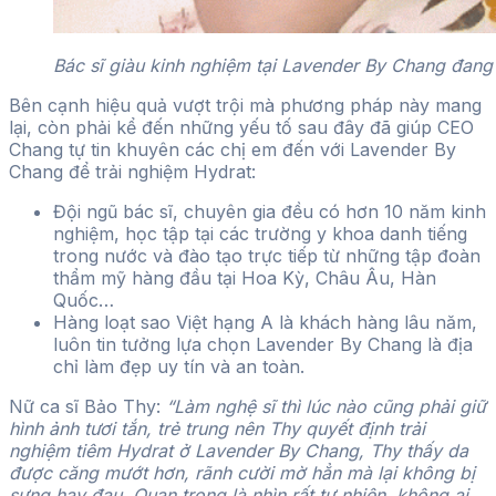
Bác sĩ giàu kinh nghiệm tại Lavender By Chang đang 
Bên cạnh hiệu quả vượt trội mà phương pháp này mang
lại, còn phải kể đến những yếu tố sau đây đã giúp CEO
Chang tự tin khuyên các chị em đến với Lavender By
Chang để trải nghiệm Hydrat:
Đội ngũ bác sĩ, chuyên gia đều có hơn 10 năm kinh
nghiệm, học tập tại các trường y khoa danh tiếng
trong nước và đào tạo trực tiếp từ những tập đoàn
thẩm mỹ hàng đầu tại Hoa Kỳ, Châu Âu, Hàn
Quốc…
Hàng loạt sao Việt hạng A là khách hàng lâu năm,
luôn tin tưởng lựa chọn Lavender By Chang là địa
chỉ làm đẹp uy tín và an toàn.
Nữ ca sĩ Bảo Thy:
“Làm nghệ sĩ thì lúc nào cũng phải giữ
hình ảnh tươi tắn, trẻ trung nên Thy quyết định trải
nghiệm tiêm Hydrat ở Lavender By Chang, Thy thấy da
được căng mướt hơn, rãnh cười mờ hẳn mà lại không bị
sưng hay đau. Quan trọng là nhìn rất tự nhiên, không ai