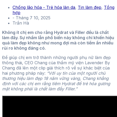
Chống lão hóa - Trẻ hóa làn da
,
Tin làm đẹp
,
Tổng
hợp
-
Tháng 7 10, 2025
Trần Hà
Không ít chị em cho rằng Hydrat và Filler đều là chất
làm đầy. Sự nhầm lẫn phổ biến này không chỉ khiến hiệu
quả làm đẹp không như mong đợi mà còn tiềm ẩn nhiều
rủi ro không đáng có.
Để giúp chị em trở thành những người phụ nữ làm đẹp
thông thái, CEO Chang của thẩm mỹ viện Lavender By
Chang đã lên một clip giải thích rõ về sự khác biệt của
hai phương pháp này:
“Với uy tín của một người chủ
thương hiệu làm đẹp 18 năm vững vàng, Chang khẳng
định với các chị em rằng tiêm Hydrat để trẻ hóa gương
mặt không phải là chất làm đầy Filler.”