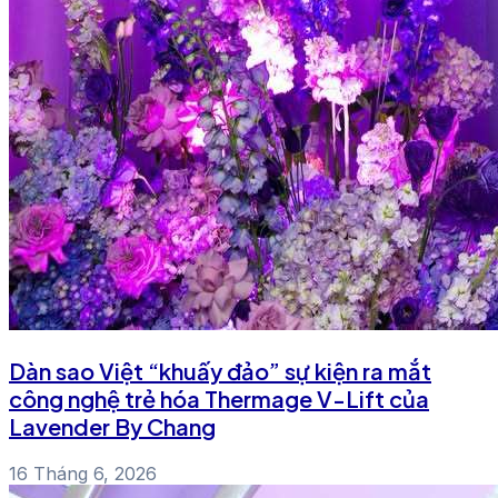
Dàn sao Việt “khuấy đảo” sự kiện ra mắt
công nghệ trẻ hóa Thermage V-Lift của
Lavender By Chang
16 Tháng 6, 2026