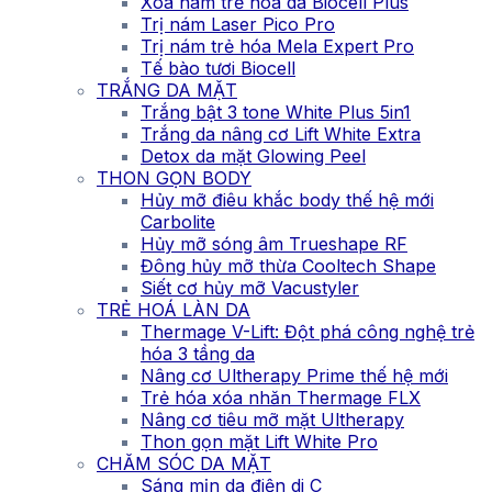
Xóa nám trẻ hóa da Biocell Plus
Trị nám Laser Pico Pro
Trị nám trẻ hóa Mela Expert Pro
Tế bào tươi Biocell
TRẮNG DA MẶT
Trắng bật 3 tone White Plus 5in1
Trắng da nâng cơ Lift White Extra
Detox da mặt Glowing Peel
THON GỌN BODY
Hủy mỡ điêu khắc body thế hệ mới
Carbolite
Hủy mỡ sóng âm Trueshape RF
Đông hủy mỡ thừa Cooltech Shape
Siết cơ hủy mỡ Vacustyler
TRẺ HOÁ LÀN DA
Thermage V-Lift: Đột phá công nghệ trẻ
hóa 3 tầng da
Nâng cơ Ultherapy Prime thế hệ mới
Trẻ hóa xóa nhăn Thermage FLX
Nâng cơ tiêu mỡ mặt Ultherapy
Thon gọn mặt Lift White Pro
CHĂM SÓC DA MẶT
Sáng mịn da điện di C