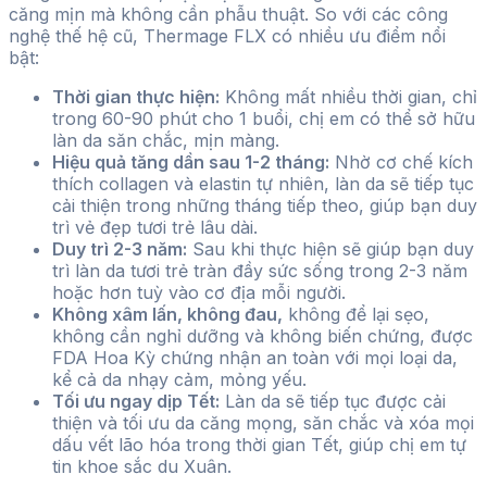
căng mịn mà không cần phẫu thuật. So với các công
nghệ thế hệ cũ, Thermage FLX có nhiều ưu điểm nổi
bật:
Thời gian thực hiện:
Không mất nhiều thời gian, chỉ
trong 60-90 phút cho 1 buổi, chị em có thể sở hữu
làn da săn chắc, mịn màng.
Hiệu quả tăng dần sau 1-2 tháng:
Nhờ cơ chế kích
thích collagen và elastin tự nhiên, làn da sẽ tiếp tục
cải thiện trong những tháng tiếp theo, giúp bạn duy
trì vẻ đẹp tươi trẻ lâu dài.
Duy trì 2-3 năm:
Sau khi thực hiện sẽ giúp bạn duy
trì làn da tươi trẻ tràn đầy sức sống trong 2-3 năm
hoặc hơn tuỳ vào cơ địa mỗi người.
Không xâm lấn, không đau,
không để lại sẹo,
không cần nghỉ dưỡng và không biến chứng, được
FDA Hoa Kỳ chứng nhận an toàn với mọi loại da,
kể cả da nhạy cảm, mỏng yếu.
Tối ưu ngay dịp Tết:
Làn da sẽ tiếp tục được cải
thiện và tối ưu da căng mọng, săn chắc và xóa mọi
dấu vết lão hóa trong thời gian Tết, giúp chị em tự
tin khoe sắc du Xuân.