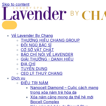
Skip to content
Về Lavender By Chang
THƯƠNG HIỆU CHANG GROUP
ĐỘI NGŨ BÁC SĨ
CƠ SỞ VẬT CHẤT
BÁO CHÍ NÓI VỀ LAVENDER
GIẢI THƯỞNG - DANH HIỆU
ĐỊA CHỈ
TUYỂN DỤNG
CEO LÝ THUỲ CHANG
Dịch vụ
ĐIỀU TRỊ NÁM
Nanocell Diamond – Cuộc cách mạng
trong xóa nám trẻ hóa da
Xóa nám căng mọng da thế hệ mới
Biocell Complex