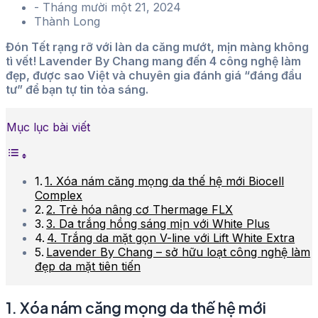
-
Tháng mười một 21, 2024
Thành Long
Đón Tết rạng rỡ với làn da căng mướt, mịn màng không
tì vết! Lavender By Chang mang đến 4 công nghệ làm
đẹp, được sao Việt và chuyên gia đánh giá “đáng đầu
tư” để bạn tự tin tỏa sáng.
Mục lục bài viết
1. Xóa nám căng mọng da thế hệ mới Biocell
Complex
2. Trẻ hóa nâng cơ Thermage FLX
3. Da trắng hồng sáng mịn với White Plus
4. Trắng da mặt gọn V-line với Lift White Extra
Lavender By Chang – sở hữu loạt công nghệ làm
đẹp da mặt tiên tiến
1. Xóa nám căng mọng da thế hệ mới