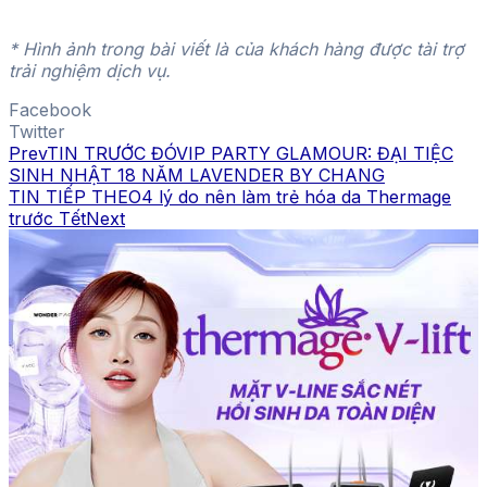
* Hình ảnh trong bài viết là của khách hàng được tài trợ
trải nghiệm dịch vụ.
Facebook
Twitter
Prev
TIN TRƯỚC ĐÓ
VIP PARTY GLAMOUR: ĐẠI TIỆC
SINH NHẬT 18 NĂM LAVENDER BY CHANG
TIN TIẾP THEO
4 lý do nên làm trẻ hóa da Thermage
trước Tết
Next