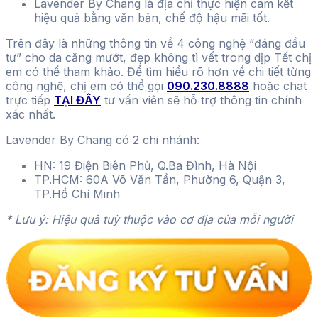
Lavender By Chang là địa chỉ thực hiện cam kết
hiệu quả bằng văn bản, chế độ hậu mãi tốt.
Trên đây là những thông tin về 4 công nghệ “đáng đầu
tư” cho da căng mướt, đẹp không tì vết trong dịp Tết chị
em có thể tham khảo. Để tìm hiểu rõ hơn về chi tiết từng
công nghệ, chị em có thể gọi
090.230.8888
hoặc chat
trực tiếp
TẠI ĐÂY
tư vấn viên sẽ hỗ trợ thông tin chính
xác nhất.
Lavender By Chang có 2 chi nhánh:
HN: 19 Điện Biên Phủ, Q.Ba Đình, Hà Nội
TP.HCM: 60A Võ Văn Tần, Phường 6, Quận 3,
TP.Hồ Chí Minh
* Lưu ý: Hiệu quả tuỳ thuộc vào cơ địa của mỗi người