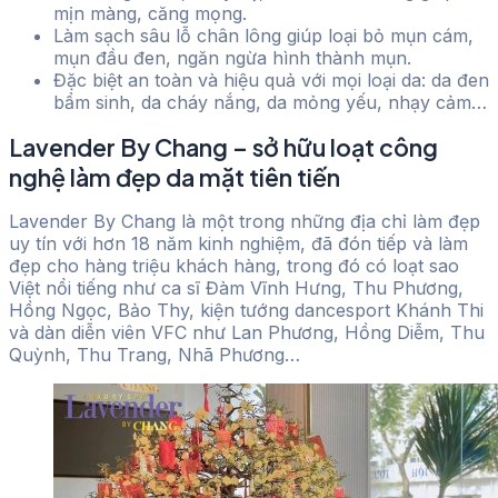
mịn màng, căng mọng.
Làm sạch sâu lỗ chân lông giúp loại bỏ mụn cám,
mụn đầu đen, ngăn ngừa hình thành mụn.
Đặc biệt an toàn và hiệu quả với mọi loại da: da đen
bẩm sinh, da cháy nắng, da mỏng yếu, nhạy cảm…
Lavender By Chang – sở hữu loạt công
nghệ làm đẹp da mặt tiên tiến
Lavender By Chang là một trong những địa chỉ làm đẹp
uy tín với hơn 18 năm kinh nghiệm, đã đón tiếp và làm
đẹp cho hàng triệu khách hàng, trong đó có loạt sao
Việt nổi tiếng như ca sĩ Đàm Vĩnh Hưng, Thu Phương,
Hồng Ngọc, Bảo Thy, kiện tướng dancesport Khánh Thi
và dàn diễn viên VFC như Lan Phương, Hồng Diễm, Thu
Quỳnh, Thu Trang, Nhã Phương…