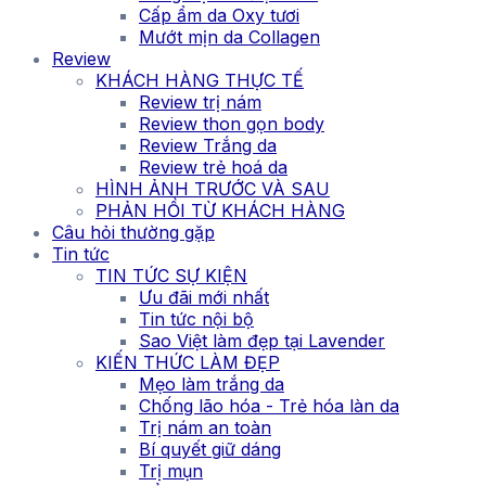
Cấp ẩm da Oxy tươi
Mướt mịn da Collagen
Review
KHÁCH HÀNG THỰC TẾ
Review trị nám
Review thon gọn body
Review Trắng da
Review trẻ hoá da
HÌNH ẢNH TRƯỚC VÀ SAU
PHẢN HỒI TỪ KHÁCH HÀNG
Câu hỏi thường gặp
Tin tức
TIN TỨC SỰ KIỆN
Ưu đãi mới nhất
Tin tức nội bộ
Sao Việt làm đẹp tại Lavender
KIẾN THỨC LÀM ĐẸP
Mẹo làm trắng da
Chống lão hóa - Trẻ hóa làn da
Trị nám an toàn
Bí quyết giữ dáng
Trị mụn