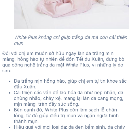
White Plus không chỉ giúp trắng da mà còn cải thiện
mụn
Đối với chị em muốn sở hữu ngay làn da trắng mịn
màng, hồng hào tự nhiên để đón Tết du Xuân, đừng bỏ
qua công nghệ trắng da mặt White Plus, vì những lý do
sau:
Da trắng mịn hồng hào, giúp chị em tự tin khoe sắc
đầu Xuân.
Cải thiện các vấn đề lão hóa da như nếp nhăn, da
chùng nhão, chảy xệ, mang lại làn da căng mọng,
mịn màng, tràn đầy sức sống.
Bên cạnh đó, White Plus còn làm sạch lỗ chân
lông, từ đó giúp điều trị mụn và ngăn ngừa hình
thành mụn.
Hiệu quả với mọi loại da: da đen bẩm sinh, da cháy