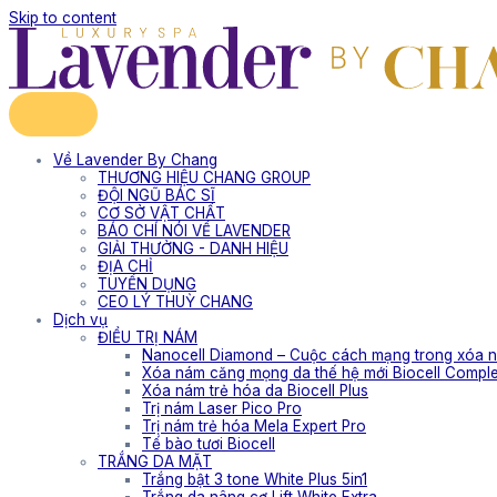
Skip to content
Về Lavender By Chang
THƯƠNG HIỆU CHANG GROUP
ĐỘI NGŨ BÁC SĨ
CƠ SỞ VẬT CHẤT
BÁO CHÍ NÓI VỀ LAVENDER
GIẢI THƯỞNG - DANH HIỆU
ĐỊA CHỈ
TUYỂN DỤNG
CEO LÝ THUỲ CHANG
Dịch vụ
ĐIỀU TRỊ NÁM
Nanocell Diamond – Cuộc cách mạng trong xóa n
Xóa nám căng mọng da thế hệ mới Biocell Compl
Xóa nám trẻ hóa da Biocell Plus
Trị nám Laser Pico Pro
Trị nám trẻ hóa Mela Expert Pro
Tế bào tươi Biocell
TRẮNG DA MẶT
Trắng bật 3 tone White Plus 5in1