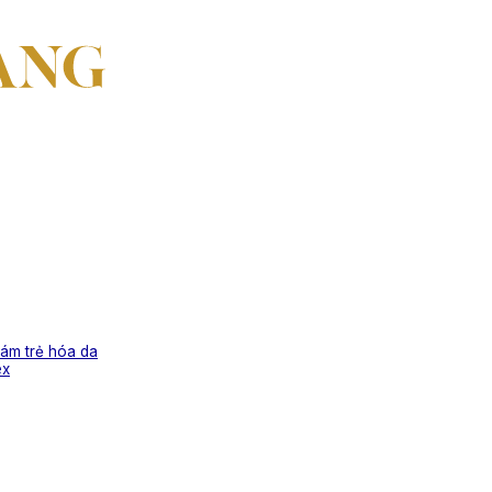
ám trẻ hóa da
ex