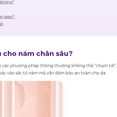
a không?
ắn laser?
ất
 ưu cho nám chân sâu?
ơi các phương pháp thông thường không thể “chạm tới”.
 xác vào sắc tố nám mà vẫn đảm bảo an toàn cho da.