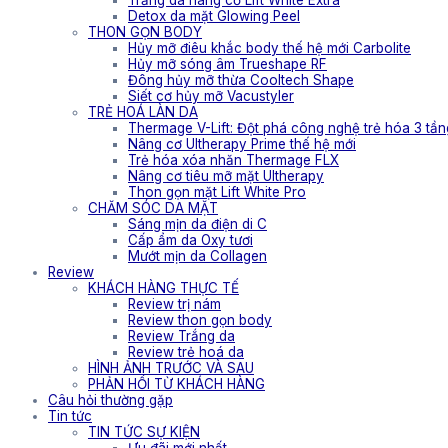
Trắng da nâng cơ Lift White Extra
Detox da mặt Glowing Peel
THON GỌN BODY
Hủy mỡ điêu khắc body thế hệ mới Carbolite
Hủy mỡ sóng âm Trueshape RF
Đông hủy mỡ thừa Cooltech Shape
Siết cơ hủy mỡ Vacustyler
TRẺ HOÁ LÀN DA
Thermage V-Lift: Đột phá công nghệ trẻ hóa 3 tần
Nâng cơ Ultherapy Prime thế hệ mới
Trẻ hóa xóa nhăn Thermage FLX
Nâng cơ tiêu mỡ mặt Ultherapy
Thon gọn mặt Lift White Pro
CHĂM SÓC DA MẶT
Sáng mịn da điện di C
Cấp ẩm da Oxy tươi
Mướt mịn da Collagen
Review
KHÁCH HÀNG THỰC TẾ
Review trị nám
Review thon gọn body
Review Trắng da
Review trẻ hoá da
HÌNH ẢNH TRƯỚC VÀ SAU
PHẢN HỒI TỪ KHÁCH HÀNG
Câu hỏi thường gặp
Tin tức
TIN TỨC SỰ KIỆN