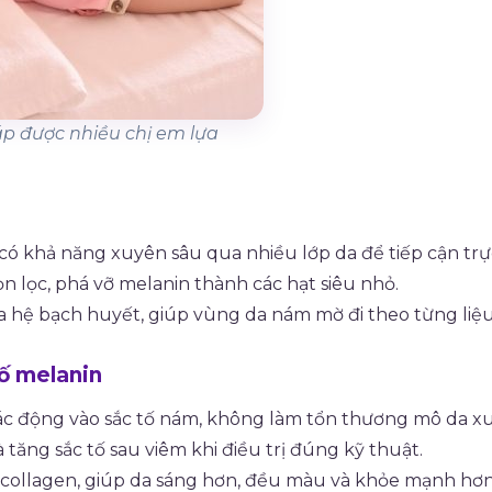
áp được nhiều chị em lựa
có khả năng xuyên sâu qua nhiều lớp da để tiếp cận trự
n lọc, phá vỡ melanin thành các hạt siêu nhỏ.
ua hệ bạch huyết, giúp vùng da nám mờ đi theo từng liệu
ố melanin
tác động vào sắc tố nám, không làm tổn thương mô da 
 tăng sắc tố sau viêm khi điều trị đúng kỹ thuật.
h collagen, giúp da sáng hơn, đều màu và khỏe mạnh hơn 