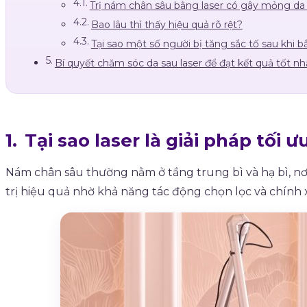
Trị nám chân sâu bằng laser có gây mỏng d
Bao lâu thì thấy hiệu quả rõ rệt?
Tại sao một số người bị tăng sắc tố sau khi b
Bí quyết chăm sóc da sau laser để đạt kết quả tốt nh
Tại sao laser là giải pháp tối
Nám chân sâu thường nằm ở tầng trung bì và hạ bì, n
trị hiệu quả nhờ khả năng tác động chọn lọc và chính