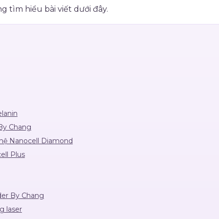
tìm hiểu bài viết dưới đây.
lanin
 By Chang
ghệ Nanocell Diamond
ell Plus
nder By Chang
g laser