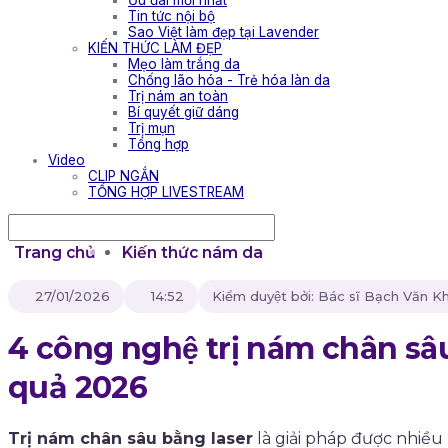
Ưu đãi mới nhất
Tin tức nội bộ
Sao Việt làm đẹp tại Lavender
KIẾN THỨC LÀM ĐẸP
Mẹo làm trắng da
Chống lão hóa - Trẻ hóa làn da
Trị nám an toàn
Bí quyết giữ dáng
Trị mụn
Tổng hợp
Video
CLIP NGẮN
TỔNG HỢP LIVESTREAM
Trang chủ
Kiến thức nám da
27/01/2026
14:52
Kiểm duyệt bởi: Bác sĩ Bạch Văn 
4 công nghệ trị nám chân sâ
quả 2026
Trị nám chân sâu bằng laser
là giải pháp được nhiều