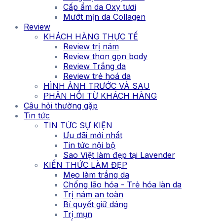
Cấp ẩm da Oxy tươi
Mướt mịn da Collagen
Review
KHÁCH HÀNG THỰC TẾ
Review trị nám
Review thon gọn body
Review Trắng da
Review trẻ hoá da
HÌNH ẢNH TRƯỚC VÀ SAU
PHẢN HỒI TỪ KHÁCH HÀNG
Câu hỏi thường gặp
Tin tức
TIN TỨC SỰ KIỆN
Ưu đãi mới nhất
Tin tức nội bộ
Sao Việt làm đẹp tại Lavender
KIẾN THỨC LÀM ĐẸP
Mẹo làm trắng da
Chống lão hóa - Trẻ hóa làn da
Trị nám an toàn
Bí quyết giữ dáng
Trị mụn