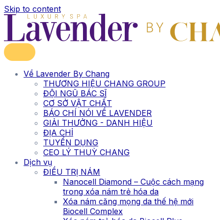
Skip to content
Về Lavender By Chang
THƯƠNG HIỆU CHANG GROUP
ĐỘI NGŨ BÁC SĨ
CƠ SỞ VẬT CHẤT
BÁO CHÍ NÓI VỀ LAVENDER
GIẢI THƯỞNG - DANH HIỆU
ĐỊA CHỈ
TUYỂN DỤNG
CEO LÝ THUỲ CHANG
Dịch vụ
ĐIỀU TRỊ NÁM
Nanocell Diamond – Cuộc cách mạng
trong xóa nám trẻ hóa da
Xóa nám căng mọng da thế hệ mới
Biocell Complex