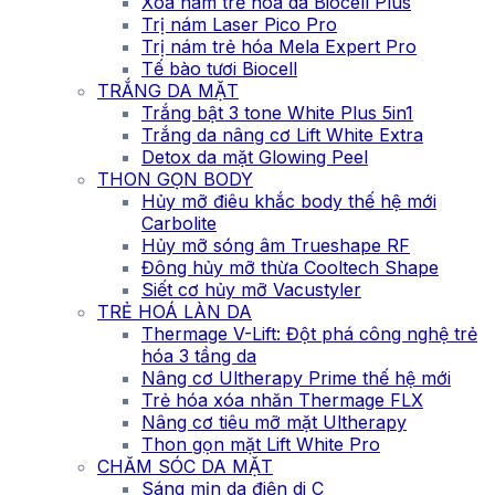
Xóa nám trẻ hóa da Biocell Plus
Trị nám Laser Pico Pro
Trị nám trẻ hóa Mela Expert Pro
Tế bào tươi Biocell
TRẮNG DA MẶT
Trắng bật 3 tone White Plus 5in1
Trắng da nâng cơ Lift White Extra
Detox da mặt Glowing Peel
THON GỌN BODY
Hủy mỡ điêu khắc body thế hệ mới
Carbolite
Hủy mỡ sóng âm Trueshape RF
Đông hủy mỡ thừa Cooltech Shape
Siết cơ hủy mỡ Vacustyler
TRẺ HOÁ LÀN DA
Thermage V-Lift: Đột phá công nghệ trẻ
hóa 3 tầng da
Nâng cơ Ultherapy Prime thế hệ mới
Trẻ hóa xóa nhăn Thermage FLX
Nâng cơ tiêu mỡ mặt Ultherapy
Thon gọn mặt Lift White Pro
CHĂM SÓC DA MẶT
Sáng mịn da điện di C