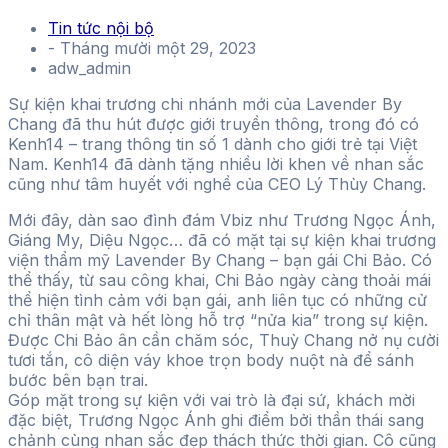
Tin tức nội bộ
-
Tháng mười một 29, 2023
adw_admin
Sự kiện khai trương chi nhánh mới của Lavender By
Chang đã thu hút được giới truyền thông, trong đó có
Kenh14 – trang thông tin số 1 dành cho giới trẻ tại Việt
Nam. Kenh14 đã dành tặng nhiều lời khen về nhan sắc
cũng như tâm huyết với nghề của CEO Lý Thùy Chang.
Mới đây, dàn sao đình đám Vbiz như Trương Ngọc Ánh,
Giáng My, Diệu Ngọc… đã có mặt tại sự kiện khai trương
viện thẩm mỹ Lavender By Chang – bạn gái Chi Bảo. Có
thể thấy, từ sau công khai, Chi Bảo ngày càng thoải mái
thể hiện tình cảm với bạn gái, anh liên tục có những cử
chỉ thân mật và hết lòng hỗ trợ “nửa kia” trong sự kiện.
Được Chi Bảo ân cần chăm sóc, Thuỳ Chang nở nụ cười
tươi tắn, cô diện váy khoe trọn body nuột nà để sánh
bước bên bạn trai.
Góp mặt trong sự kiện với vai trò là đại sứ, khách mời
đặc biệt, Trương Ngọc Ánh ghi điểm bởi thần thái sang
chảnh cùng nhan sắc đẹp thách thức thời gian. Cô cũng