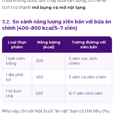
thừa không được đốt cháy qua vận động, cơ thể sẽ
tích trữ thành
mỡ bụng và mỡ nội tạng
.
So sánh năng lượng xiên bẩn với bữa ăn
chính (400–800 kcal/5–7 xiên)
Loại thực
Năng lượng
Tương đương với
phẩm
(kcal)
xiên bẩn
1 bát cơm
2 xiên xúc xích
200
trắng
chiên
1 đĩa phở
450
5 xiên cá viên chiên
bò
1 tô bún
550
6–7 xiên tôm viên
chả
Như vậy, chỉ với một buổi “ăn vặt” bạn có thể tiêu thụ