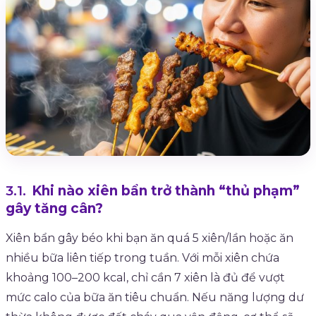
Khi nào xiên bẩn trở thành “thủ phạm”
gây tăng cân?
Xiên bẩn gây béo khi bạn ăn quá 5 xiên/lần hoặc ăn
nhiều bữa liên tiếp trong tuần. Với mỗi xiên chứa
khoảng 100–200 kcal, chỉ cần 7 xiên là đủ để vượt
mức calo của bữa ăn tiêu chuẩn. Nếu năng lượng dư