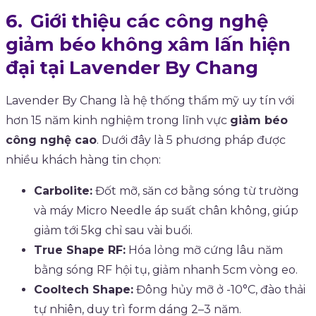
Giới thiệu các công nghệ
giảm béo không xâm lấn hiện
đại tại Lavender By Chang
Lavender By Chang là hệ thống thẩm mỹ uy tín với
hơn 15 năm kinh nghiệm trong lĩnh vực
giảm béo
công nghệ cao
. Dưới đây là 5 phương pháp được
nhiều khách hàng tin chọn:
Carbolite:
Đốt mỡ, săn cơ bằng sóng từ trường
và máy Micro Needle áp suất chân không, giúp
giảm tới 5kg chỉ sau vài buổi.
True Shape RF:
Hóa lỏng mỡ cứng lâu năm
bằng sóng RF hội tụ, giảm nhanh 5cm vòng eo.
Cooltech Shape:
Đông hủy mỡ ở -10°C, đào thải
tự nhiên, duy trì form dáng 2–3 năm.