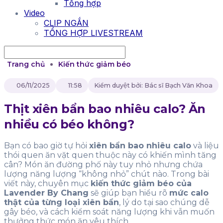
Tổng hợp
Video
CLIP NGẮN
TỔNG HỢP LIVESTREAM
Trang chủ
Kiến thức giảm béo
06/11/2025
11:58
Kiểm duyệt bởi: Bác sĩ Bạch Văn Khoa
Thịt xiên bẩn bao nhiêu calo? Ăn
nhiều có béo không?
Bạn có bao giờ tự hỏi
xiên bẩn bao nhiêu calo
và liệu
thói quen ăn vặt quen thuộc này có khiến mình tăng
cân? Món ăn đường phố này tuy nhỏ nhưng chứa
lượng năng lượng “không nhỏ” chút nào. Trong bài
viết này, chuyên mục
kiến thức giảm béo của
Lavender By Chang
sẽ giúp bạn hiểu rõ
mức calo
thật của từng loại xiên bẩn
, lý do tại sao chúng dễ
gây béo, và cách kiểm soát năng lượng khi vẫn muốn
thưởng thức món ăn yêu thích.