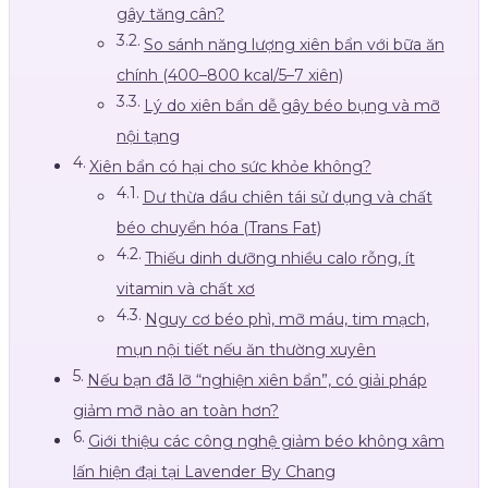
gây tăng cân?
So sánh năng lượng xiên bẩn với bữa ăn
chính (400–800 kcal/5–7 xiên)
Lý do xiên bẩn dễ gây béo bụng và mỡ
nội tạng
Xiên bẩn có hại cho sức khỏe không?
Dư thừa dầu chiên tái sử dụng và chất
béo chuyển hóa (Trans Fat)
Thiếu dinh dưỡng nhiều calo rỗng, ít
vitamin và chất xơ
Nguy cơ béo phì, mỡ máu, tim mạch,
mụn nội tiết nếu ăn thường xuyên
Nếu bạn đã lỡ “nghiện xiên bẩn”, có giải pháp
giảm mỡ nào an toàn hơn?
Giới thiệu các công nghệ giảm béo không xâm
lấn hiện đại tại Lavender By Chang