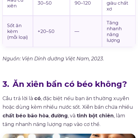
30–50
90–120
giàu chất
xiên
xơ
Tăng
Sốt ăn
nhanh
kèm
+20–50
—
năng
(mỗi loại)
lượng
Nguồn: Viện Dinh dưỡng Việt Nam, 2023.
Ăn xiên bẩn có béo không?
Câu trả lời là
có
, đặc biệt nếu bạn ăn thường xuyên
hoặc dùng kèm nhiều nước sốt. Xiên bẩn chứa nhiều
chất béo bão hòa
,
đường
, và
tinh bột chiên
, làm
tăng nhanh năng lượng nạp vào cơ thể.