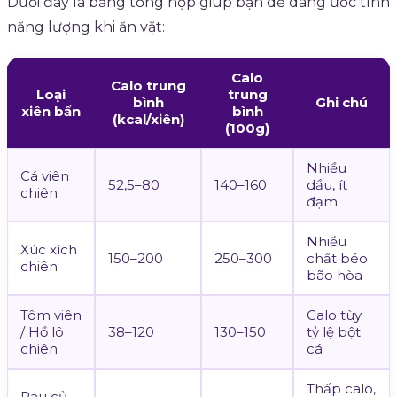
Dưới đây là bảng tổng hợp giúp bạn dễ dàng ước tính
năng lượng khi ăn vặt:
Calo
Calo trung
Loại
trung
bình
Ghi chú
xiên bẩn
bình
(kcal/xiên)
(100g)
Nhiều
Cá viên
52,5–80
140–160
dầu, ít
chiên
đạm
Nhiều
Xúc xích
150–200
250–300
chất béo
chiên
bão hòa
Tôm viên
Calo tùy
/ Hồ lô
38–120
130–150
tỷ lệ bột
chiên
cá
Thấp calo,
Rau củ