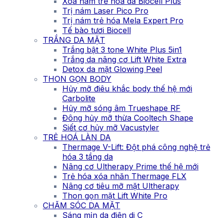
Xóa nám trẻ hóa da Biocell Plus
Trị nám Laser Pico Pro
Trị nám trẻ hóa Mela Expert Pro
Tế bào tươi Biocell
TRẮNG DA MẶT
Trắng bật 3 tone White Plus 5in1
Trắng da nâng cơ Lift White Extra
Detox da mặt Glowing Peel
THON GỌN BODY
Hủy mỡ điêu khắc body thế hệ mới
Carbolite
Hủy mỡ sóng âm Trueshape RF
Đông hủy mỡ thừa Cooltech Shape
Siết cơ hủy mỡ Vacustyler
TRẺ HOÁ LÀN DA
Thermage V-Lift: Đột phá công nghệ trẻ
hóa 3 tầng da
Nâng cơ Ultherapy Prime thế hệ mới
Trẻ hóa xóa nhăn Thermage FLX
Nâng cơ tiêu mỡ mặt Ultherapy
Thon gọn mặt Lift White Pro
CHĂM SÓC DA MẶT
Sáng mịn da điện di C