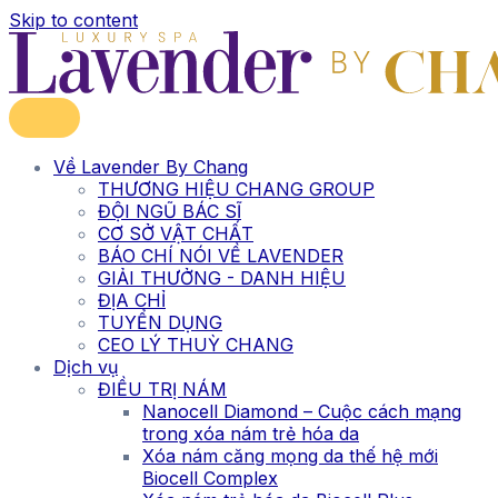
Skip to content
Về Lavender By Chang
THƯƠNG HIỆU CHANG GROUP
ĐỘI NGŨ BÁC SĨ
CƠ SỞ VẬT CHẤT
BÁO CHÍ NÓI VỀ LAVENDER
GIẢI THƯỞNG - DANH HIỆU
ĐỊA CHỈ
TUYỂN DỤNG
CEO LÝ THUỲ CHANG
Dịch vụ
ĐIỀU TRỊ NÁM
Nanocell Diamond – Cuộc cách mạng
trong xóa nám trẻ hóa da
Xóa nám căng mọng da thế hệ mới
Biocell Complex