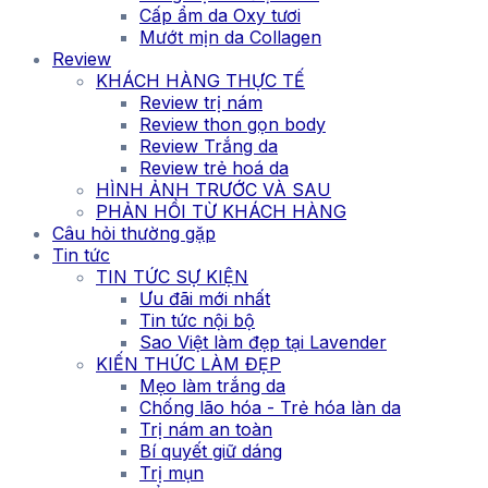
Cấp ẩm da Oxy tươi
Mướt mịn da Collagen
Review
KHÁCH HÀNG THỰC TẾ
Review trị nám
Review thon gọn body
Review Trắng da
Review trẻ hoá da
HÌNH ẢNH TRƯỚC VÀ SAU
PHẢN HỒI TỪ KHÁCH HÀNG
Câu hỏi thường gặp
Tin tức
TIN TỨC SỰ KIỆN
Ưu đãi mới nhất
Tin tức nội bộ
Sao Việt làm đẹp tại Lavender
KIẾN THỨC LÀM ĐẸP
Mẹo làm trắng da
Chống lão hóa - Trẻ hóa làn da
Trị nám an toàn
Bí quyết giữ dáng
Trị mụn