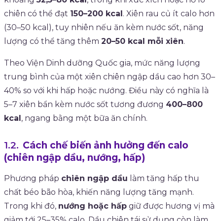
chiên có thể đạt
150–200 kcal
. Xiên rau củ ít calo hơn
(30–50 kcal), tuy nhiên nếu ăn kèm nước sốt, năng
lượng có thể tăng thêm
20–50 kcal mỗi xiên
.
Theo Viện Dinh dưỡng Quốc gia, mức năng lượng
trung bình của một xiên chiên ngập dầu cao hơn 30–
40% so với khi hấp hoặc nướng. Điều này có nghĩa là
5–7 xiên bẩn kèm nước sốt tương đương
400–800
kcal
, ngang bằng một bữa ăn chính.
Cách chế biến ảnh hưởng đến calo
(chiên ngập dầu, nướng, hấp)
Phương pháp
chiên ngập dầu
làm tăng hấp thu
chất béo bão hòa, khiến năng lượng tăng mạnh.
Trong khi đó,
nướng hoặc hấp
giữ được hương vị mà
giảm tới 25–35% calo. Dầu chiên tái sử dụng còn làm