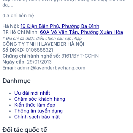
da,…
địa chỉ liên hệ
Hà Nội:
19 Điện Biên Phủ, Phường Ba Đình
TP.Hồ Chí Minh:
60A Võ Văn Tần, Phường Xuân Hòa
* Địa chỉ đã được điều chỉnh sau sáp nhập
CÔNG TY TNHH LAVENDER HÀ NỘI
Số ĐKKD:
0106888321
Chứng chỉ hành nghề số:
3161/BYT-CCHN
Ngày cấp:
29/01/2013
Email:
admin@lavenderbychang.com
Danh mục
Ưu đãi mới nhất
Chăm sóc khách hàng
Kiến thức làm đẹp
Thông tin tuyển dụng
Chính sách bảo mật
Đối tác quốc tế