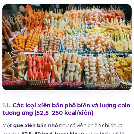
Các loại xiên bẩn phổ biến và lượng calo
tương ứng (52,5–250 kcal/xiên)
Một
que xiên bẩn nhỏ
như cá viên chiên chỉ chứa
khoảng
52,5–80 kcal
, trong khi xúc xích hoặc hồ lô