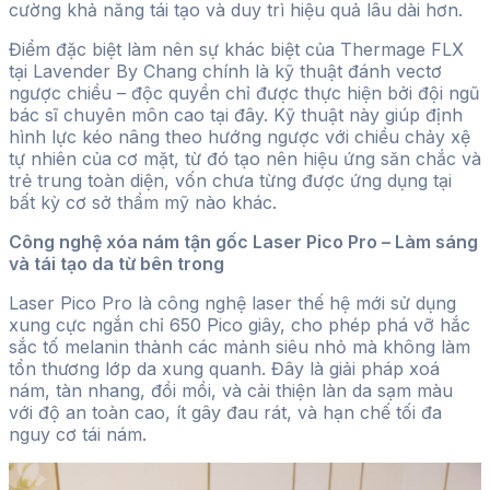
cường khả năng tái tạo và duy trì hiệu quả lâu dài hơn.
Điểm đặc biệt làm nên sự khác biệt của Thermage FLX
tại Lavender By Chang chính là kỹ thuật đánh vectơ
ngược chiều – độc quyền chỉ được thực hiện bởi đội ngũ
bác sĩ chuyên môn cao tại đây. Kỹ thuật này giúp định
hình lực kéo nâng theo hướng ngược với chiều chảy xệ
tự nhiên của cơ mặt, từ đó tạo nên hiệu ứng săn chắc và
trẻ trung toàn diện, vốn chưa từng được ứng dụng tại
bất kỳ cơ sở thẩm mỹ nào khác.
Công nghệ xóa nám tận gốc Laser Pico Pro – Làm sáng
và tái tạo da từ bên trong
Laser Pico Pro là công nghệ laser thế hệ mới sử dụng
xung cực ngắn chỉ 650 Pico giây, cho phép phá vỡ hắc
sắc tố melanin thành các mảnh siêu nhỏ mà không làm
tổn thương lớp da xung quanh. Đây là giải pháp xoá
nám, tàn nhang, đồi mồi, và cải thiện làn da sạm màu
với độ an toàn cao, ít gây đau rát, và hạn chế tối đa
nguy cơ tái nám.