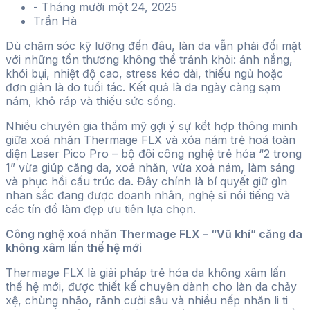
-
Tháng mười một 24, 2025
Trần Hà
Dù chăm sóc kỹ lưỡng đến đâu, làn da vẫn phải đối mặt
với những tổn thương không thể tránh khỏi: ánh nắng,
khói bụi, nhiệt độ cao, stress kéo dài, thiếu ngủ hoặc
đơn giản là do tuổi tác. Kết quả là da ngày càng sạm
nám, khô ráp và thiếu sức sống.
Nhiều chuyên gia thẩm mỹ gợi ý sự kết hợp thông minh
giữa xoá nhăn Thermage FLX và xóa nám trẻ hoá toàn
diện Laser Pico Pro – bộ đôi công nghệ trẻ hóa “2 trong
1” vừa giúp căng da, xoá nhăn, vừa xoá nám, làm sáng
và phục hồi cấu trúc da. Đây chính là bí quyết giữ gìn
nhan sắc đang được doanh nhân, nghệ sĩ nổi tiếng và
các tín đồ làm đẹp ưu tiên lựa chọn.
Công nghệ xoá nhăn Thermage FLX – “Vũ khí” căng da
không xâm lấn thế hệ mới
Thermage FLX là giải pháp trẻ hóa da không xâm lấn
thế hệ mới, được thiết kế chuyên dành cho làn da chảy
xệ, chùng nhão, rãnh cười sâu và nhiều nếp nhăn li ti