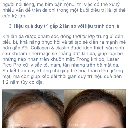
người nổi tiếng, mẹ bỉm bận rộn… thì việc có thể xử lý
nhiều vấn đề trên da chỉ trong một buổi điều trị là lợi thế
cực kỳ lớn.
Hiệu quả duy trì gấp 2 lần so với liệu trình đơn lẻ
Khi làn da được chăm sóc đồng thời từ lớp trung bì đến
biểu bì, khả năng phục hồi và tái tạo sẽ diễn ra mạnh mẽ
hơn gấp đôi. Collagen & elastin được kích thích sản sinh
sau khi làm Thermage sẽ “nâng đỡ” làn da, giúp loại bỏ
những nếp nhăn trên khuôn mặt. Trong khi đó, Laser
Pico Pro xử lý sắc tố, nám, tàn nhang trên bề mặt da.
Sự kết hợp này không chỉ giúp trẻ hoá toàn diện gương
mặt, mà còn giúp kéo dài thời gian duy trì hiệu quả đến
1-2 năm tùy cơ địa.