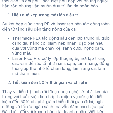
thời gian và chi phí – đặc biệt phù hợp với những người
bận rộn nhưng vẫn muốn duy trì làn da hoàn hảo.
Hiệu quả kép trong một lần điều trị
Sự kết hợp giữa sóng RF và laser tạo nên tác động toàn
diện từ tầng sâu đến tầng nông của da:
Thermage FLX tác động sâu đến lớp trung bì, giúp
căng da, nâng cơ, giảm nếp nhăn, đặc biệt hiệu
quả với vùng má chảy xệ, rãnh cười, nọng cằm,
vùng mắt.
Laser Pico Pro xử lý lớp thượng bì, nơi tập trung
các vấn đề sắc tố như nám, sạm, tàn nhang, đồng
thời giúp thu nhỏ lỗ chân lông, làm sáng da, làm
mờ thâm mụn.
Tiết kiệm đến 50% thời gian và chi phí
Thay vì điều trị tách rời từng công nghệ sẽ phải kéo dài
trong vài buổi, việc tích hợp hai dịch vụ cùng lúc tiết
kiệm đến 50% chi phí, giảm thiểu thời gian đi lại, nghỉ
dưỡng và tối ưu ngân sách mà vẫn đảm bảo hiệu quả.
Đặc biệt, đối với khách hàng là doanh nhân, Việt kiều,