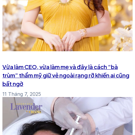
Vừa làm CEO, vừa làm mẹ và đây là cách “bà
trùm” thẩm mỹ giữ vẻ ngoài rạng rỡ khiến ai cũng
bất ngờ
11 Tháng 7, 2025