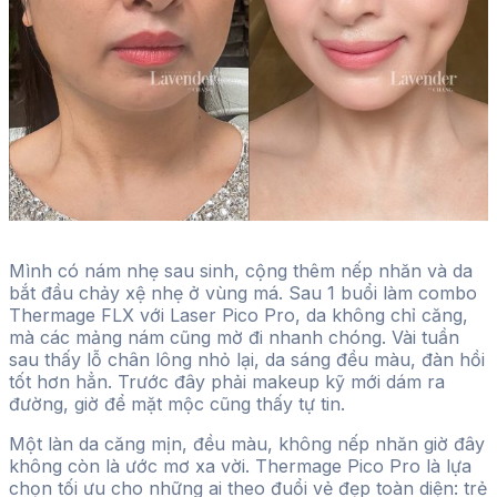
Mình có nám nhẹ sau sinh, cộng thêm nếp nhăn và da
bắt đầu chảy xệ nhẹ ở vùng má. Sau 1 buổi làm combo
Thermage FLX với Laser Pico Pro, da không chỉ căng,
mà các mảng nám cũng mờ đi nhanh chóng. Vài tuần
sau thấy lỗ chân lông nhỏ lại, da sáng đều màu, đàn hồi
tốt hơn hẳn. Trước đây phải makeup kỹ mới dám ra
đường, giờ để mặt mộc cũng thấy tự tin.
Một làn da căng mịn, đều màu, không nếp nhăn giờ đây
không còn là ước mơ xa vời. Thermage Pico Pro là lựa
chọn tối ưu cho những ai theo đuổi vẻ đẹp toàn diện: trẻ