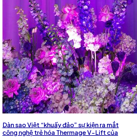
Dàn sao Việt “khuấy đảo” sự kiện ra mắt
công nghệ trẻ hóa Thermage V-Lift của