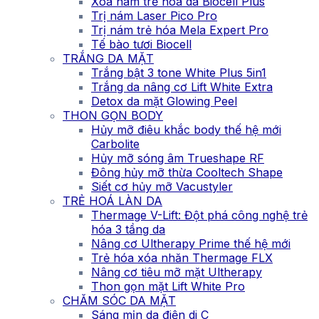
Xóa nám trẻ hóa da Biocell Plus
Trị nám Laser Pico Pro
Trị nám trẻ hóa Mela Expert Pro
Tế bào tươi Biocell
TRẮNG DA MẶT
Trắng bật 3 tone White Plus 5in1
Trắng da nâng cơ Lift White Extra
Detox da mặt Glowing Peel
THON GỌN BODY
Hủy mỡ điêu khắc body thế hệ mới
Carbolite
Hủy mỡ sóng âm Trueshape RF
Đông hủy mỡ thừa Cooltech Shape
Siết cơ hủy mỡ Vacustyler
TRẺ HOÁ LÀN DA
Thermage V-Lift: Đột phá công nghệ trẻ
hóa 3 tầng da
Nâng cơ Ultherapy Prime thế hệ mới
Trẻ hóa xóa nhăn Thermage FLX
Nâng cơ tiêu mỡ mặt Ultherapy
Thon gọn mặt Lift White Pro
CHĂM SÓC DA MẶT
Sáng mịn da điện di C