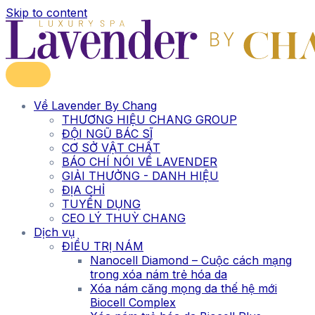
Skip to content
Về Lavender By Chang
THƯƠNG HIỆU CHANG GROUP
ĐỘI NGŨ BÁC SĨ
CƠ SỞ VẬT CHẤT
BÁO CHÍ NÓI VỀ LAVENDER
GIẢI THƯỞNG - DANH HIỆU
ĐỊA CHỈ
TUYỂN DỤNG
CEO LÝ THUỲ CHANG
Dịch vụ
ĐIỀU TRỊ NÁM
Nanocell Diamond – Cuộc cách mạng
trong xóa nám trẻ hóa da
Xóa nám căng mọng da thế hệ mới
Biocell Complex