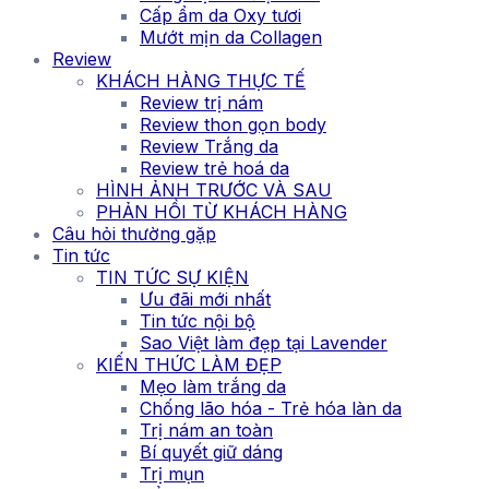
Cấp ẩm da Oxy tươi
Mướt mịn da Collagen
Review
KHÁCH HÀNG THỰC TẾ
Review trị nám
Review thon gọn body
Review Trắng da
Review trẻ hoá da
HÌNH ẢNH TRƯỚC VÀ SAU
PHẢN HỒI TỪ KHÁCH HÀNG
Câu hỏi thường gặp
Tin tức
TIN TỨC SỰ KIỆN
Ưu đãi mới nhất
Tin tức nội bộ
Sao Việt làm đẹp tại Lavender
KIẾN THỨC LÀM ĐẸP
Mẹo làm trắng da
Chống lão hóa - Trẻ hóa làn da
Trị nám an toàn
Bí quyết giữ dáng
Trị mụn