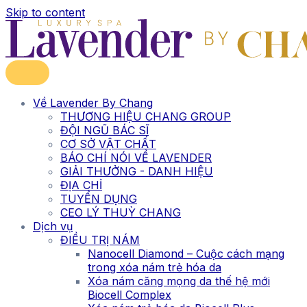
Skip to content
Về Lavender By Chang
THƯƠNG HIỆU CHANG GROUP
ĐỘI NGŨ BÁC SĨ
CƠ SỞ VẬT CHẤT
BÁO CHÍ NÓI VỀ LAVENDER
GIẢI THƯỞNG - DANH HIỆU
ĐỊA CHỈ
TUYỂN DỤNG
CEO LÝ THUỲ CHANG
Dịch vụ
ĐIỀU TRỊ NÁM
Nanocell Diamond – Cuộc cách mạng
trong xóa nám trẻ hóa da
Xóa nám căng mọng da thế hệ mới
Biocell Complex