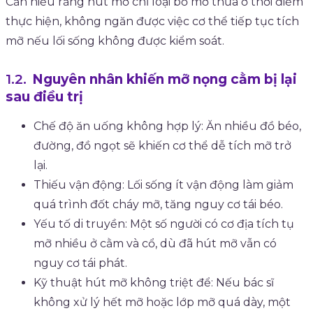
Cần hiểu rằng hút mỡ chỉ loại bỏ mỡ thừa ở thời điểm
thực hiện, không ngăn được việc cơ thể tiếp tục tích
mỡ nếu lối sống không được kiểm soát.
Nguyên nhân khiến mỡ nọng cằm bị lại
sau điều trị
Chế độ ăn uống không hợp lý: Ăn nhiều đồ béo,
đường, đồ ngọt sẽ khiến cơ thể dễ tích mỡ trở
lại.
Thiếu vận động: Lối sống ít vận động làm giảm
quá trình đốt cháy mỡ, tăng nguy cơ tái béo.
Yếu tố di truyền: Một số người có cơ địa tích tụ
mỡ nhiều ở cằm và cổ, dù đã hút mỡ vẫn có
nguy cơ tái phát.
Kỹ thuật hút mỡ không triệt để: Nếu bác sĩ
không xử lý hết mỡ hoặc lớp mỡ quá dày, một