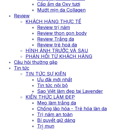
Cấp ẩm da Oxy tươi
Mướt mịn da Collagen
Review
KHÁCH HÀNG THỰC TẾ
Review trị nám
Review thon gọn body
Review Trắng da
Review trẻ hoá da
HÌNH ẢNH TRƯỚC VÀ SAU
PHẢN HỒI TỪ KHÁCH HÀNG
Câu hỏi thường gặp
Tin tức
TIN TỨC SỰ KIỆN
Ưu đãi mới nhất
Tin tức nội bộ
Sao Việt làm đẹp tại Lavender
KIẾN THỨC LÀM ĐẸP
Mẹo làm trắng da
Chống lão hóa - Trẻ hóa làn da
Trị nám an toàn
Bí quyết giữ dáng
Trị mụn