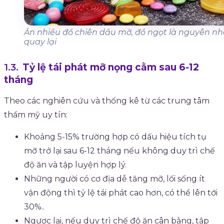
Ăn nhiều đồ chiên dầu mỡ, đồ ngọt là nguyên 
quay lại
Tỷ lệ tái phát mỡ nọng cằm sau 6-12
tháng
Theo các nghiên cứu và thống kê từ các trung tâm
thẩm mỹ uy tín:
Khoảng 5-15% trường hợp có dấu hiệu tích tụ
mỡ trở lại sau 6-12 tháng nếu không duy trì chế
độ ăn và tập luyện hợp lý.
Những người có cơ địa dễ tăng mỡ, lối sống ít
vận động thì tỷ lệ tái phát cao hơn, có thể lên tới
30%..
Ngược lại, nếu duy trì chế độ ăn cân bằng, tập