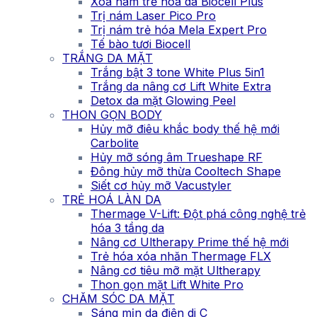
Xóa nám trẻ hóa da Biocell Plus
Trị nám Laser Pico Pro
Trị nám trẻ hóa Mela Expert Pro
Tế bào tươi Biocell
TRẮNG DA MẶT
Trắng bật 3 tone White Plus 5in1
Trắng da nâng cơ Lift White Extra
Detox da mặt Glowing Peel
THON GỌN BODY
Hủy mỡ điêu khắc body thế hệ mới
Carbolite
Hủy mỡ sóng âm Trueshape RF
Đông hủy mỡ thừa Cooltech Shape
Siết cơ hủy mỡ Vacustyler
TRẺ HOÁ LÀN DA
Thermage V-Lift: Đột phá công nghệ trẻ
hóa 3 tầng da
Nâng cơ Ultherapy Prime thế hệ mới
Trẻ hóa xóa nhăn Thermage FLX
Nâng cơ tiêu mỡ mặt Ultherapy
Thon gọn mặt Lift White Pro
CHĂM SÓC DA MẶT
Sáng mịn da điện di C