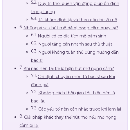
Duy trì thói quen vận động giúp ổn định
trọng lượng
Tái khám định kỳ và theo dõi chỉ số mỡ
Những ai sau hút mỡ dễ bị nọng cằm quay lại?
Người có cơ địa tích mỡ bẩm sinh
Người tăng cân nhanh sau thủ thuật
Người không tuân thủ đúng hướng dẫn
bác sĩ
Khi nào nên tái thực hiện hút mỡ nọng cằm?
Chỉ định chuyên môn từ bác sĩ sau khi
đánh giá
Khoảng cách thời gian tối thiểu nên là
bao lâu
Các yếu tố nên cân nhắc trước khi làm lại
Giải pháp khác thay thế hút mỡ nếu mỡ nọng
cằm bị lại