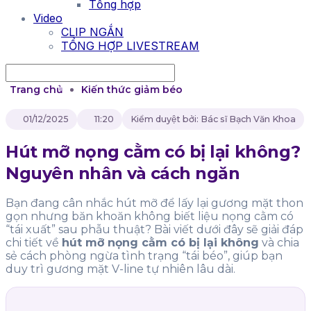
Tổng hợp
Video
CLIP NGẮN
TỔNG HỢP LIVESTREAM
Trang chủ
Kiến thức giảm béo
01/12/2025
11:20
Kiểm duyệt bởi: Bác sĩ Bạch Văn Khoa
Hút mỡ nọng cằm có bị lại không?
Nguyên nhân và cách ngăn
Bạn đang cân nhắc hút mỡ để lấy lại gương mặt thon
gọn nhưng băn khoăn không biết liệu nọng cằm có
“tái xuất” sau phẫu thuật? Bài viết dưới đây sẽ giải đáp
chi tiết về
hút mỡ nọng cằm có bị lại không
và chia
sẻ cách phòng ngừa tình trạng “tái béo”, giúp bạn
duy trì gương mặt V-line tự nhiên lâu dài.