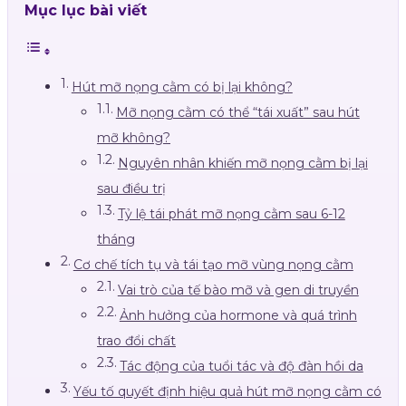
Mục lục bài viết
Hút mỡ nọng cằm có bị lại không?
Mỡ nọng cằm có thể “tái xuất” sau hút
mỡ không?
Nguyên nhân khiến mỡ nọng cằm bị lại
sau điều trị
Tỷ lệ tái phát mỡ nọng cằm sau 6-12
tháng
Cơ chế tích tụ và tái tạo mỡ vùng nọng cằm
Vai trò của tế bào mỡ và gen di truyền
Ảnh hưởng của hormone và quá trình
trao đổi chất
Tác động của tuổi tác và độ đàn hồi da
Yếu tố quyết định hiệu quả hút mỡ nọng cằm có