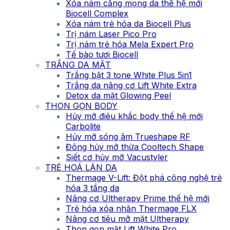
Xóa nám căng mọng da thế hệ mới
Biocell Complex
Xóa nám trẻ hóa da Biocell Plus
Trị nám Laser Pico Pro
Trị nám trẻ hóa Mela Expert Pro
Tế bào tươi Biocell
TRẮNG DA MẶT
Trắng bật 3 tone White Plus 5in1
Trắng da nâng cơ Lift White Extra
Detox da mặt Glowing Peel
THON GỌN BODY
Hủy mỡ điêu khắc body thế hệ mới
Carbolite
Hủy mỡ sóng âm Trueshape RF
Đông hủy mỡ thừa Cooltech Shape
Siết cơ hủy mỡ Vacustyler
TRẺ HOÁ LÀN DA
Thermage V-Lift: Đột phá công nghệ trẻ
hóa 3 tầng da
Nâng cơ Ultherapy Prime thế hệ mới
Trẻ hóa xóa nhăn Thermage FLX
Nâng cơ tiêu mỡ mặt Ultherapy
Thon gọn mặt Lift White Pro