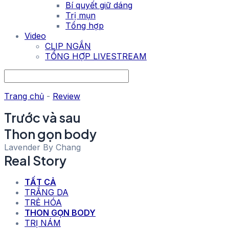
Bí quyết giữ dáng
Trị mụn
Tổng hợp
Video
CLIP NGẮN
TỔNG HỢP LIVESTREAM
Trang chủ
-
Review
Trước và sau
Thon gọn body
Lavender By Chang
Real
Story
TẤT CẢ
TRẮNG DA
TRẺ HÓA
THON GỌN BODY
TRỊ NÁM