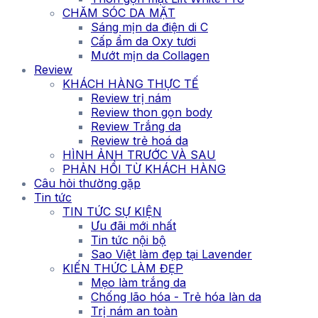
CHĂM SÓC DA MẶT
Sáng mịn da điện di C
Cấp ẩm da Oxy tươi
Mướt mịn da Collagen
Review
KHÁCH HÀNG THỰC TẾ
Review trị nám
Review thon gọn body
Review Trắng da
Review trẻ hoá da
HÌNH ẢNH TRƯỚC VÀ SAU
PHẢN HỒI TỪ KHÁCH HÀNG
Câu hỏi thường gặp
Tin tức
TIN TỨC SỰ KIỆN
Ưu đãi mới nhất
Tin tức nội bộ
Sao Việt làm đẹp tại Lavender
KIẾN THỨC LÀM ĐẸP
Mẹo làm trắng da
Chống lão hóa - Trẻ hóa làn da
Trị nám an toàn