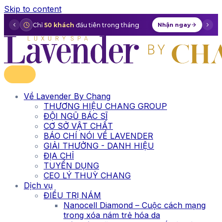
Skip to content
Chỉ
50 khách
đầu tiên trong tháng
Nhận ngay
Về Lavender By Chang
THƯƠNG HIỆU CHANG GROUP
ĐỘI NGŨ BÁC SĨ
CƠ SỞ VẬT CHẤT
BÁO CHÍ NÓI VỀ LAVENDER
GIẢI THƯỞNG - DANH HIỆU
ĐỊA CHỈ
TUYỂN DỤNG
CEO LÝ THUỲ CHANG
Dịch vụ
ĐIỀU TRỊ NÁM
Nanocell Diamond – Cuộc cách mạng
trong xóa nám trẻ hóa da