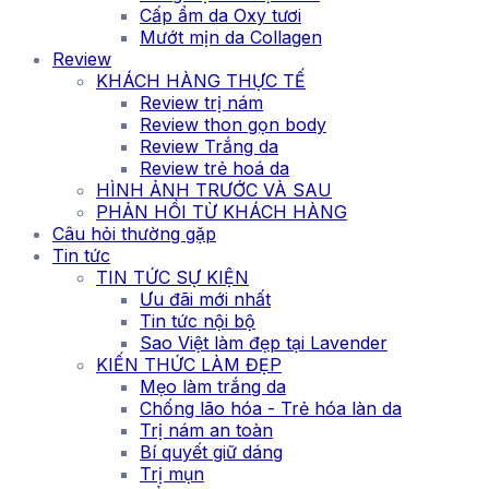
Cấp ẩm da Oxy tươi
Mướt mịn da Collagen
Review
KHÁCH HÀNG THỰC TẾ
Review trị nám
Review thon gọn body
Review Trắng da
Review trẻ hoá da
HÌNH ẢNH TRƯỚC VÀ SAU
PHẢN HỒI TỪ KHÁCH HÀNG
Câu hỏi thường gặp
Tin tức
TIN TỨC SỰ KIỆN
Ưu đãi mới nhất
Tin tức nội bộ
Sao Việt làm đẹp tại Lavender
KIẾN THỨC LÀM ĐẸP
Mẹo làm trắng da
Chống lão hóa - Trẻ hóa làn da
Trị nám an toàn
Bí quyết giữ dáng
Trị mụn