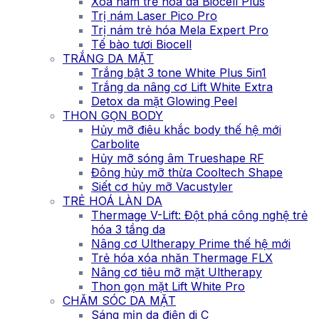
Xóa nám trẻ hóa da Biocell Plus
Trị nám Laser Pico Pro
Trị nám trẻ hóa Mela Expert Pro
Tế bào tươi Biocell
TRẮNG DA MẶT
Trắng bật 3 tone White Plus 5in1
Trắng da nâng cơ Lift White Extra
Detox da mặt Glowing Peel
THON GỌN BODY
Hủy mỡ điêu khắc body thế hệ mới
Carbolite
Hủy mỡ sóng âm Trueshape RF
Đông hủy mỡ thừa Cooltech Shape
Siết cơ hủy mỡ Vacustyler
TRẺ HOÁ LÀN DA
Thermage V-Lift: Đột phá công nghệ trẻ
hóa 3 tầng da
Nâng cơ Ultherapy Prime thế hệ mới
Trẻ hóa xóa nhăn Thermage FLX
Nâng cơ tiêu mỡ mặt Ultherapy
Thon gọn mặt Lift White Pro
CHĂM SÓC DA MẶT
Sáng mịn da điện di C