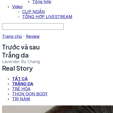
Tổng hợp
Video
CLIP NGẮN
TỔNG HỢP LIVESTREAM
Trang chủ
-
Review
Trước và sau
Trắng da
Lavender By Chang
Real
Story
TẤT CẢ
TRẮNG DA
TRẺ HÓA
THON GỌN BODY
TRỊ NÁM