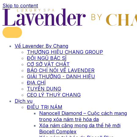
Skip to content
Về Lavender By Chang
THƯƠNG HIỆU CHANG GROUP
ĐỘI NGŨ BÁC SĨ
CƠ SỞ VẬT CHẤT
BÁO CHÍ NÓI VỀ LAVENDER
GIẢI THƯỞNG - DANH HIỆU
ĐỊA CHỈ
TUYỂN DỤNG
CEO LÝ THUỲ CHANG
Dịch vụ
ĐIỀU TRỊ NÁM
Nanocell Diamond – Cuộc cách mạng
trong xóa nám trẻ hóa da
Xóa nám căng mọng da thế hệ mới
Biocell Complex