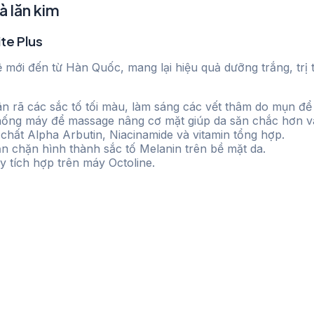
à lăn kim
te Plus
 mới đến từ Hàn Quốc, mang lại hiệu quả dưỡng trắng, trị t
rã các sắc tố tối màu, làm sáng các vết thâm do mụn để lạ
hống máy để massage nâng cơ mặt giúp da săn chắc hơn và 
 chất Alpha Arbutin, Niacinamide và vitamin tổng hợp.
n chặn hình thành sắc tố Melanin trên bề mặt da.
y tích hợp trên máy Octoline.