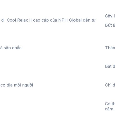
Cây 
 di Cool Relax II cao cấp của NPH Global đến từ
Bút 
à săn chắc.
Thâm 
Bắt đ
o cơ địa mỗi người
Chỉ d
Có t
cảm.