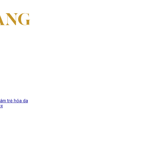
ám trẻ hóa da
ex