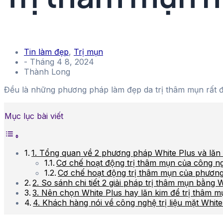
Tin làm đẹp
,
Trị mụn
-
Tháng 4 8, 2024
Thành Long
Đều là những phương pháp làm đẹp da trị thâm mụn rất đ
Mục lục bài viết
1. Tổng quan về 2 phương pháp White Plus và lăn
Cơ chế hoạt động trị thâm mụn của công n
Cơ chế hoạt động trị thâm mụn của phương
2. So sánh chi tiết 2 giải pháp trị thâm mụn bằng 
3. Nên chọn White Plus hay lăn kim để trị thâm m
4. Khách hàng nói về công nghệ trị liệu mặt Whit