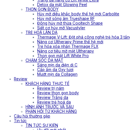
Trắng da nâng cơ Lift White Extra
Detox da mặt Glowing Peel
THON GỌN BODY
Hủy mỡ điêu khắc body thế hệ mới Carbolite
Hủy mỡ sóng âm Trueshape RF
Đông hủy mỡ thừa Cooltech Shape
Siết cơ hủy mỡ Vacustyler
TRẺ HOÁ LÀN DA
Thermage V-Lift: Đột phá công nghệ trẻ hóa 3 tần
Nâng cơ Ultherapy Prime thế hệ mới
Trẻ hóa xóa nhăn Thermage FLX
Nâng cơ tiêu mỡ mặt Ultherapy
Thon gọn mặt Lift White Pro
CHĂM SÓC DA MẶT
Sáng mịn da điện di C
Cấp ẩm da Oxy tươi
Mướt mịn da Collagen
Review
KHÁCH HÀNG THỰC TẾ
Review trị nám
Review thon gọn body
Review Trắng da
Review trẻ hoá da
HÌNH ẢNH TRƯỚC VÀ SAU
PHẢN HỒI TỪ KHÁCH HÀNG
Câu hỏi thường gặp
Tin tức
TIN TỨC SỰ KIỆN