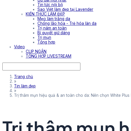
Ưu đãi mới nhất
Tin tức nội bộ
Sao Việt làm đẹp tại Lavender
KIẾN THỨC LÀM ĐẸP
Mẹo làm trắng da
Chống lão hóa - Trẻ hóa làn da
Trị nám an toàn
Bí quyết giữ dáng
Trị mụn
Tổng hợp
Video
CLIP NGẮN
TỔNG HỢP LIVESTREAM
Trang chủ
»
Tin làm đẹp
»
Trị thâm mụn hiệu quả & an toàn cho da: Nên chọn White Plus
Trị thâm mụn h