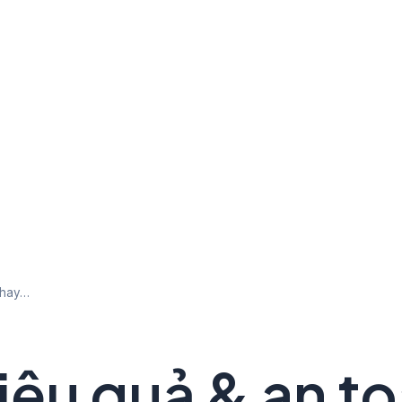
 hay…
iệu quả & an t