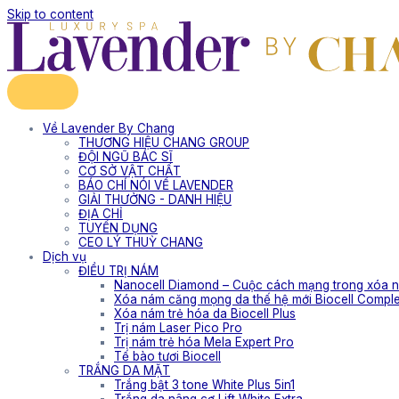
Skip to content
Về Lavender By Chang
THƯƠNG HIỆU CHANG GROUP
ĐỘI NGŨ BÁC SĨ
CƠ SỞ VẬT CHẤT
BÁO CHÍ NÓI VỀ LAVENDER
GIẢI THƯỞNG - DANH HIỆU
ĐỊA CHỈ
TUYỂN DỤNG
CEO LÝ THUỲ CHANG
Dịch vụ
ĐIỀU TRỊ NÁM
Nanocell Diamond – Cuộc cách mạng trong xóa n
Xóa nám căng mọng da thế hệ mới Biocell Compl
Xóa nám trẻ hóa da Biocell Plus
Trị nám Laser Pico Pro
Trị nám trẻ hóa Mela Expert Pro
Tế bào tươi Biocell
TRẮNG DA MẶT
Trắng bật 3 tone White Plus 5in1